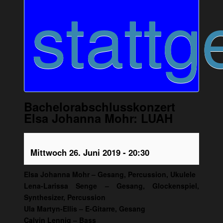
stattg
Bachelorabschlusskonzert
Elsa Johanna Mohr: LUAH
Mittwoch 26. Juni 2019 - 20:30
Elsa Johanna Mohr – Gesang, Percussion, Ukulele
Lena-Larissa Senge – Gesang, Glockenspiel,
Synthesizer, Percussion
Ula Martyn-Ellis – E-Gitarre, Gesang
Calvin Lennig – Bass