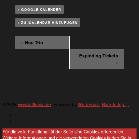
+ GOOGLE KALENDER
+ ZU ICALENDAR HINZUFÜGEN
Veranstaltung
«
Nau Trio
Navigation
Exploding Tickets
»
© 2026
www.loftkoeln.de
. Powered by
WordPress
.
Back to top ↑
Deutsch
English
Für die volle Funktionalität der Seite sind Cookies erforderlich.
Weitere Informationen und die verwendeten Cookies finden Sie in