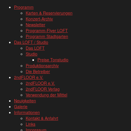
www.loftkoeln.de
Skip
Programm
site
to
Karten & Reservierungen
navigation
content
Konzert-Archiv
Newsletter
Programm-Flyer LOFT
Programm Stadtgarten
Das LOFT / Studio
Das LOFT
Studio
Preise Tonstudio
Produktionsarchiv
Die Betreiber
2ndFLOOR e.V.
2ndFLOOR e.V.
2ndFLOOR Verlag
Verwendung der Mittel
Neuigkeiten
Galerie
Informationen
Kontakt & Anfahrt
Links
Impressum