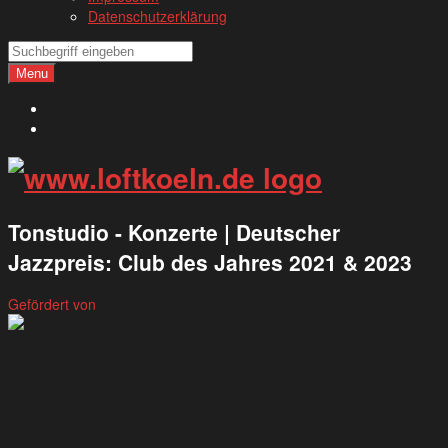
Datenschutzerklärung
Search
Search
Menu
Deutsch
English
Tonstudio - Konzerte | Deutscher
Jazzpreis: Club des Jahres 2021 & 2023
Gefördert von