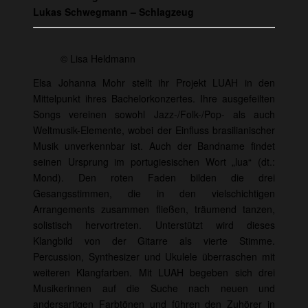
Lukas Schwegmann – Schlagzeug
© Lisa Heldmann
Elsa Johanna Mohr stellt ihr Projekt LUAH in den
Mittelpunkt ihres Bachelorkonzertes. Ihre ausgefeilten
Songs vereinen sowohl Jazz-/Folk-/Pop- als auch
Weltmusik-Elemente, wobei der Einfluss brasilianischer
Musik unverkennbar ist. Auch der Bandname findet
seinen Ursprung im portugiesischen Wort „lua“ (dt.:
Mond). Den roten Faden bilden die drei
Gesangsstimmen, die in den vielschichtigen
Arrangements zusammen fließen, träumend tanzen,
solistisch hervortreten. Unterstützt wird dieses
Klangbild von der Gitarre als vierte Stimme.
Percussion, Synthesizer und Ukulele überraschen mit
weiteren Klangfarben. Mit LUAH begeben sich drei
Musikerinnen auf die Suche nach neuen und
andersartigen Farbtönen und führen den Zuhörer in