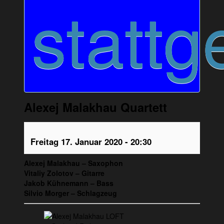
stattg
Alexej Malakhau Quartett
Freitag 17. Januar 2020 - 20:30
Alexej Malakhau – Saxophon
Vitaliy Zolotov – Gitarre
Jakob Kühnemann – Bass
Silvio Morger – Schlagzeug