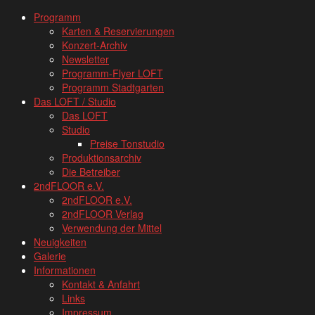
www.loftkoeln.de
Skip
Programm
site
to
Karten & Reservierungen
navigation
content
Konzert-Archiv
Newsletter
Programm-Flyer LOFT
Programm Stadtgarten
Das LOFT / Studio
Das LOFT
Studio
Preise Tonstudio
Produktionsarchiv
Die Betreiber
2ndFLOOR e.V.
2ndFLOOR e.V.
2ndFLOOR Verlag
Verwendung der Mittel
Neuigkeiten
Galerie
Informationen
Kontakt & Anfahrt
Links
Impressum