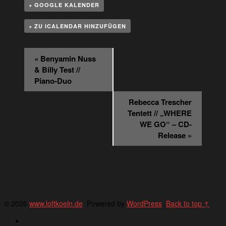
+ GOOGLE KALENDER
+ ZU ICALENDAR HINZUFÜGEN
Veranstaltung
«
Benyamin Nuss
Navigation
& Billy Test //
Piano-Duo
Rebecca Trescher
Tentett // „WHERE
WE GO“ – CD-
Release
»
© 2026
www.loftkoeln.de
. Powered by
WordPress
.
Back to top ↑
Deutsch