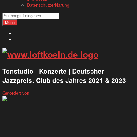
Datenschutzerklärung
Search
Search
Menu
Deutsch
English
Tonstudio - Konzerte | Deutscher
Jazzpreis: Club des Jahres 2021 & 2023
Gefördert von