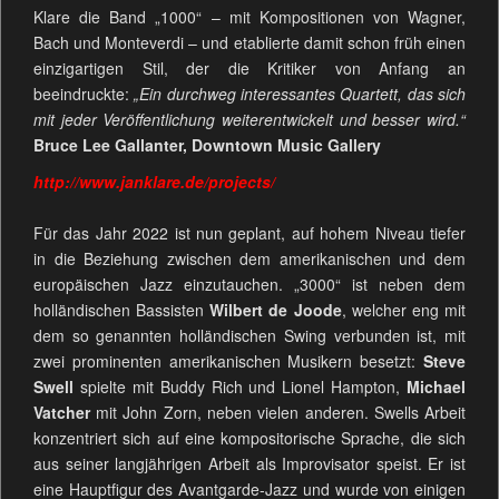
Klare die Band „1000“ – mit Kompositionen von Wagner,
Bach und Monteverdi – und etablierte damit schon früh einen
einzigartigen Stil, der die Kritiker von Anfang an
beeindruckte:
„Ein durchweg interessantes Quartett, das sich
mit jeder Veröffentlichung weiterentwickelt und besser wird.“
Bruce Lee Gallanter, Downtown Music Gallery
http://www.janklare.de/projects/
Für das Jahr 2022 ist nun geplant, auf hohem Niveau tiefer
in die Beziehung zwischen dem amerikanischen und dem
europäischen Jazz einzutauchen. „3000“ ist neben dem
holländischen Bassisten
Wilbert de Joode
, welcher eng mit
dem so genannten holländischen Swing verbunden ist, mit
zwei prominenten amerikanischen Musikern besetzt:
Steve
Swell
spielte mit Buddy Rich und Lionel Hampton,
Michael
Vatcher
mit John Zorn, neben vielen anderen. Swells Arbeit
konzentriert sich auf eine kompositorische Sprache, die sich
aus seiner langjährigen Arbeit als Improvisator speist. Er ist
eine Hauptfigur des Avantgarde-Jazz und wurde von einigen