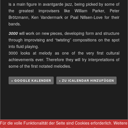
is a main figure in avantgarde jazz, being picked by some of
the greatest improvisers like William Parker, Peter
Brötzmann, Ken Vandermark or Paal Nillsen-Love for their
bands.
3000
will work on new pieces, developing form and structure
through improvising and “twisting” compositions on the spot
into fluid playing.
3000 looks at melody as one of the very first cultural
achievements ever. Therefore they will try interpretations of
some of the first notated melodies.
+ GOOGLE KALENDER
+ ZU ICALENDAR HINZUFÜGEN
V
e
r
a
n
Für die volle Funktionalität der Seite sind Cookies erforderlich.
Weitere