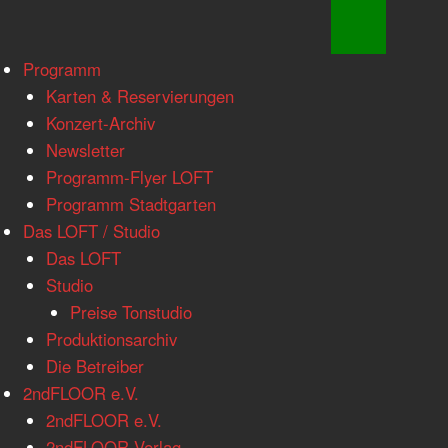
www.loftkoeln.de
Skip
Programm
site
to
Karten & Reservierungen
navigation
content
Konzert-Archiv
Newsletter
Programm-Flyer LOFT
Programm Stadtgarten
Das LOFT / Studio
Das LOFT
Studio
Preise Tonstudio
Produktionsarchiv
Die Betreiber
2ndFLOOR e.V.
2ndFLOOR e.V.
2ndFLOOR Verlag