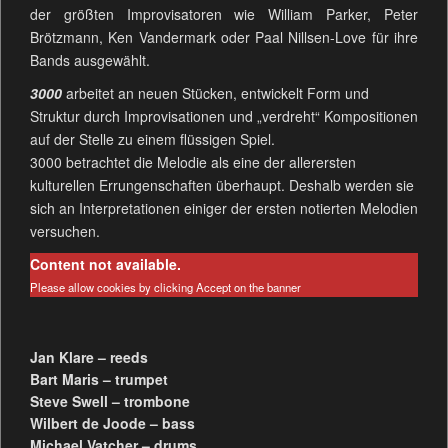
der größten Improvisatoren wie William Parker, Peter
Brötzmann, Ken Vandermark oder Paal Nillsen-Love für ihre
Bands ausgewählt.
3000
arbeitet an neuen Stücken, entwickelt Form und
Struktur durch Improvisationen und „verdreht“ Kompositionen
auf der Stelle zu einem flüssigen Spiel.
3000 betrachtet die Melodie als eine der allerersten
kulturellen Errungenschaften überhaupt. Deshalb werden sie
sich an Interpretationen einiger der ersten notierten Melodien
versuchen.
Content not available.
Please allow cookies by clicking Accept on the banner
Jan Klare – reeds
Bart Maris – trumpet
Steve Swell – trombone
Wilbert de Joode – bass
Michael Vatcher – drums