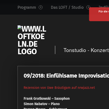
www.loftkoeln.de
S
Programm
Das LOFT / Studio
2ndFL
site
k
Für die 
navigation
i
p
t
o
c
Tonstudio - Konzer
o
n
t
e
09/2018: Einfühlsame Improvisati
n
t
Rezension von Uwe Bräutigam auf nrwjazz.net
Frank Gratkowski – Saxophon
Simon Nabatov – Piano