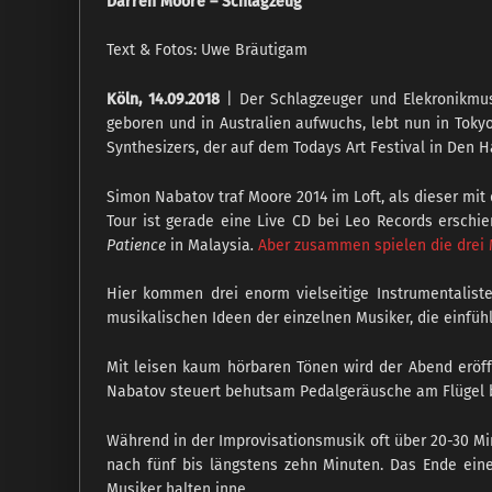
Darren Moore – Schlagzeug
Text & Fotos: Uwe Bräutigam
Köln, 14.09.2018
| Der Schlagzeuger und Elekronikmusi
geboren und in Australien aufwuchs, lebt nun in Toky
Synthesizers, der auf dem Todays Art Festival in Den H
Simon Nabatov traf Moore 2014 im Loft, als dieser mit 
Tour ist gerade eine Live CD bei Leo Records erschi
Patience
in Malaysia
.
Aber zusammen spielen die drei 
Hier kommen drei enorm vielseitige Instrumentalist
musikalischen Ideen der einzelnen Musiker, die ein
Mit leisen kaum hörbaren Tönen wird der Abend eröff
Nabatov steuert behutsam Pedalgeräusche am Flügel bei
Während in der Improvisationsmusik oft über 20-30 Mi
nach fünf bis längstens zehn Minuten. Das Ende eine
Musiker halten inne.