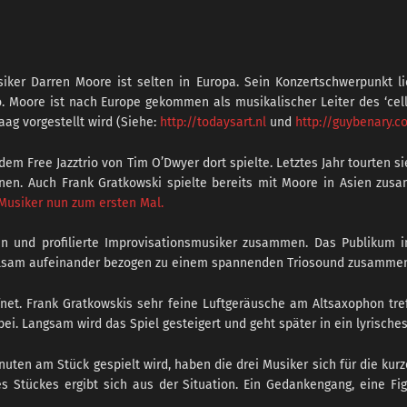
ker Darren Moore ist selten in Europa. Sein Konzertschwerpunkt lie
o. Moore ist nach Europe gekommen als musikalischer Leiter des ‘cel
aag vorgestellt wird (Siehe:
http://todaysart.nl
und
http://guybenary.c
dem Free Jazztrio von Tim O’Dwyer dort spielte. Letztes Jahr tourten
enen. Auch Frank Gratkowski spielte bereits mit Moore in Asien zu
Musiker nun zum ersten Mal.
en und profilierte Improvisationsmusiker zusammen. Das Publikum im
fühlsam aufeinander bezogen zu einem spannenden Triosound zusamme
net. Frank Gratkowskis sehr feine Luftgeräusche am Altsaxophon tr
. Langsam wird das Spiel gesteigert und geht später in ein lyrisches
nuten am Stück gespielt wird, haben die drei Musiker sich für die ku
s Stückes ergibt sich aus der Situation. Ein Gedankengang, eine F