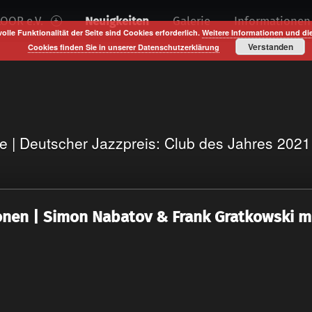
OOR e.V.
Neuigkeiten
Galerie
Informationen
volle Funktionalität der Seite sind Cookies erforderlich.
Weitere Informationen und di
Verstanden
Cookies finden Sie in unserer Datenschutzerklärung
te | Deutscher Jazzpreis: Club des Jahres 202
onen | Simon Nabatov & Frank Gratkowski 