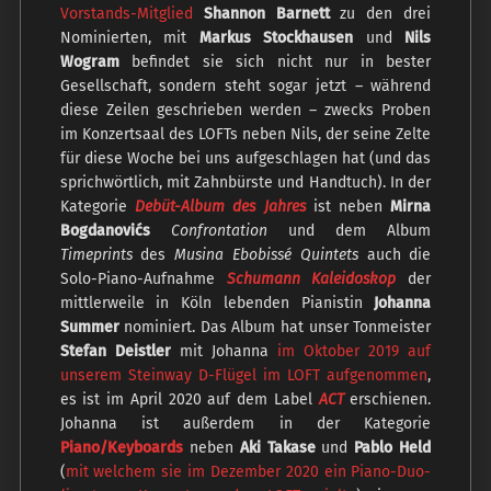
Vorstands-Mitglied
Shannon Barnett
zu den drei
Nominierten, mit
Markus Stockhausen
und
Nils
Wogram
befindet sie sich nicht nur in bester
Gesellschaft, sondern steht sogar jetzt – während
diese Zeilen geschrieben werden – zwecks Proben
im Konzertsaal des LOFTs neben Nils, der seine Zelte
für diese Woche bei uns aufgeschlagen hat (und das
sprichwörtlich, mit Zahnbürste und Handtuch). In der
Kategorie
Debüt-Album
des Jahres
ist neben
Mirna
Bogdanovićs
Confrontation
und dem Album
Timeprints
des
Musina Ebobissé Quintets
auch die
Solo-Piano-Aufnahme
Schumann Kaleidoskop
der
mittlerweile in Köln lebenden Pianistin
Johanna
Summer
nominiert. Das Album hat unser Tonmeister
Stefan Deistler
mit Johanna
im Oktober 2019 auf
unserem Steinway D-Flügel im LOFT aufgenommen
,
es ist im April 2020 auf dem Label
ACT
erschienen.
Johanna ist außerdem in der Kategorie
Piano/Keyboards
neben
Aki Takase
und
Pablo Held
(
mit welchem sie im Dezember 2020 ein Piano-Duo-