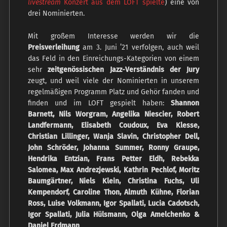
livestream
Konzert aus dem LOFT spielte
) eine von
drei Nominierten.
Mit großem Interesse werden wir die
Preisverleihung
am 3. Juni ’21 verfolgen, auch weil
das Feld in den Einreichungs-Kategorien von einem
sehr
zeitgenössischen Jazz-Verständnis der Jury
zeugt, und weil viele der Nominierten in unserem
regelmäßigen Programm Platz und Gehör fanden und
finden und im LOFT gespielt haben:
Shannon
Barnett, Nils Worgram, Angelika Niescier, Robert
Landfermann, Elisabeth Coudoux, Eva Klesse,
Christian Lillinger, Wanja Slavin, Christopher Dell,
John Schröder, Johanna Summer, Ronny Graupe,
Hendrika Entzian, Frans Petter Eldh, Rebekka
Salomea, Max Andrezjewski, Kathrin Pechlof, Moritz
Baumgärtner, Niels Klein, Christina Fuchs, Uli
Kempendorf, Caroline Thon, Almuth Kühne, Florian
Ross, Luise Volkmann, Igor Spallati, Lucia Cadotsch,
Igor Spallati, Julia Hülsmann, Olga Amelchenko &
Daniel Erdmann
.