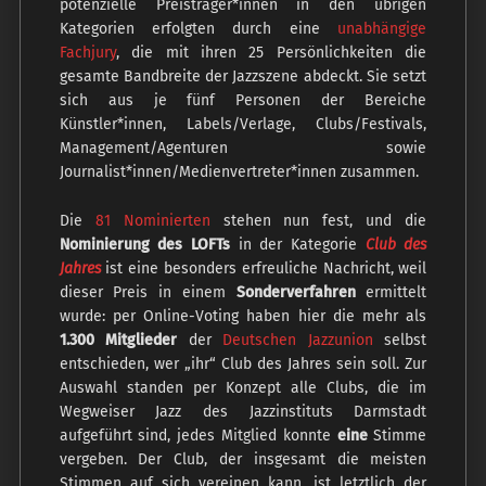
potenzielle Preisträger*innen in den übrigen
Kategorien erfolgten durch eine
unabhängige
Fachjury
, die mit ihren 25 Persönlichkeiten die
gesamte Bandbreite der Jazzszene abdeckt. Sie setzt
sich aus je fünf Personen der Bereiche
Künstler*innen, Labels/Verlage, Clubs/Festivals,
Management/Agenturen sowie
Journalist*innen/Medienvertreter*innen zusammen.
Die
81 Nominierten
stehen nun fest, und die
Nominierung des LOFTs
in der Kategorie
Club des
Jahres
ist eine besonders erfreuliche Nachricht, weil
dieser Preis in einem
Sonderverfahren
ermittelt
wurde: per Online-Voting haben hier die mehr als
1.300 Mitglieder
der
Deutschen Jazzunion
selbst
entschieden, wer „ihr“ Club des Jahres sein soll. Zur
Auswahl standen per Konzept alle Clubs, die im
Wegweiser Jazz des Jazzinstituts Darmstadt
aufgeführt sind, jedes Mitglied konnte
eine
Stimme
vergeben. Der Club, der insgesamt die meisten
Stimmen auf sich vereinen kann, ist letztlich der