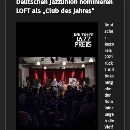
Deutschen Jazzunion nominieren
LOFT als „Club des Jahres“
Deut
sche
r
Jazzp
reis
2021
rück
t mit
Beka
nntg
abe
der
Nom
inier
unge
n die
Vielf