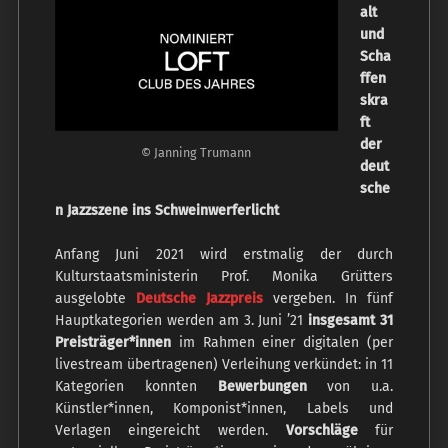
alt
und
Scha
ffen
skra
ft
der
© Janning Trumann
deut
sche
n Jazzszene ins Schweinwerferlicht
Anfang Juni 2021 wird erstmalig der durch
Kulturstaatsministerin Prof. Monika Grütters
ausgelobte
Deutsche Jazzpreis
vergeben. In fünf
Hauptkategorien werden am 3. Juni ’21
insgesamt 31
Preisträger*innen
im Rahmen einer digitalen (per
livestream übertragenen) Verleihung verkündet: in 11
Kategorien konnten
Bewerbungen
von u.a.
Künstler*innen, Komponist*innen, Labels und
Verlagen eingereicht werden.
Vorschläge
für