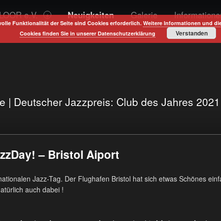
LOOR e.V.
Neuigkeiten
Galerie
Informatione
volle Funktionalität der Seite sind Cookies erforderlich.
Weitere Informationen und di
Verstanden
Cookies finden Sie in unserer Datenschutzerklärung
te | Deutscher Jazzpreis: Club des Jahres 202
zzDay! – Bristol Aiport
tionalen Jazz-Tag. Der Flughafen Bristol hat sich etwas Schönes einfal
atürlich auch dabei !