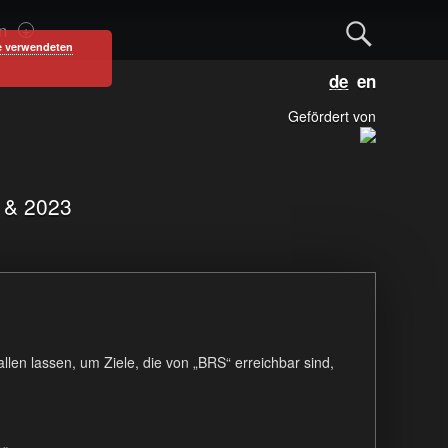
S
n
e verwendeten
D
E
e
e
n
u
g
Gefördert von
a
t
l
s
i
c
s
r
1 & 2023
h
h
c
h
len lassen, um Ziele, die von „BRS“ erreichbar sind,