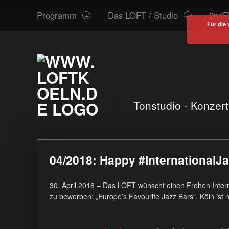
www.loftkoeln.de
S
Programm
Das LOFT / Studio
2ndF
site
k
Für die 
navigation
i
p
t
o
c
o
Tonstudio - Konzer
n
t
e
04/2018: Happy #InternationalJa
n
t
30. April 2018 – Das LOFT wünscht einen Frohen Interna
zu bewerben: „Europe’s Favourite Jazz Bars“. Köln ist n