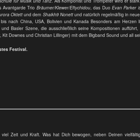
chule für Musik und Tanz
. Als Komponist und Trompeter wird er star
s Avantgarde Trio
Bräumer/Klewer/Eftychidou
, das Duo
Evan Parker 
urora Oktett
und dem
Shaikh9 Nonett
und natürlich regelmäßig in neue
d bis nach China, USA, Bolivien und Kanada Besonders am Herzen l
 und Basler Szene, die ausschließlich seine Kompositionen aufführt,
, Kit Downes und Christian Lillinger) mit dem Bigband Sound und all s
stes Festival.
t viel Zeit und Kraft. Was hat Dich bewogen, neben Deinen vielfält