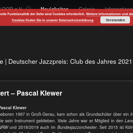
LOOR e.V.
Neuigkeiten
Galerie
Informatione
volle Funktionalität der Seite sind Cookies erforderlich.
Weitere Informationen und di
Verstanden
Cookies finden Sie in unserer Datenschutzerklärung
te | Deutscher Jazzpreis: Club des Jahres 202
ert – Pascal Klewer
Pascal Klewer
geboren 1997 in Groß-Gerau, kam schon als Grundschüler über ein
I
sie sein Instrument geblieben. Viele Jahre war er Mitglied in den
Lan
NRW
und 2018/2019 auch im
Bundesjazzorchester
. Seit 2015 ist Köl