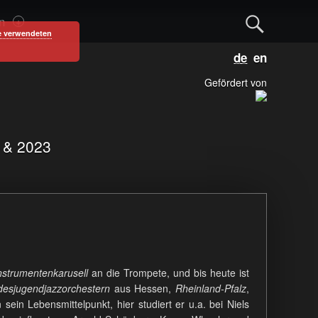
S
n
e verwendeten
D
E
e
e
n
u
g
Gefördert von
a
t
l
s
i
c
s
r
1 & 2023
h
h
c
h
nstrumentenkarusell
an die Trompete, und bis heute ist
desjugendjazzorchestern
aus Hessen,
Rheinland-Pfalz
,
n sein Lebensmittelpunkt, hier studiert er u.a. bei Niels