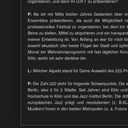
organisieren, und dann im LOFT zu präsentieren?
P:
Als ich mir Mitte letzten Jahres Gedanken über m
Ensembles präsentieren, als auch die Möglichkeit
professionelles Festival zu organisieren, bei dem ich
Beine zu stellen, Mittel zu akquirieren und ein transp
meiner Entwicklung ist. Von Anfang an war für mich kl
sowohl akustisch (der beste Flügel der Stadt und opt
Monat ein Wahnsinnsprogramm mit fast täglichen Konze
Köln, wofür ich sehr dankbar bin.
L:
Welcher Aspekt stand für Deine Auswahl des 222-P
P:
Die Zahl
222
steht für folgende Schwerpunkte. Die 
Berlin, also 2 für 2 Städte. Seit Jahren sind Köln u
Hochschule in Köln und das Jazz-Institut Berlin. Die dri
europäischen Jazz prägt und revolutioniert (z. B.
KL
Musikern*innen in den beiden Metropolen (u. a. Futu
P