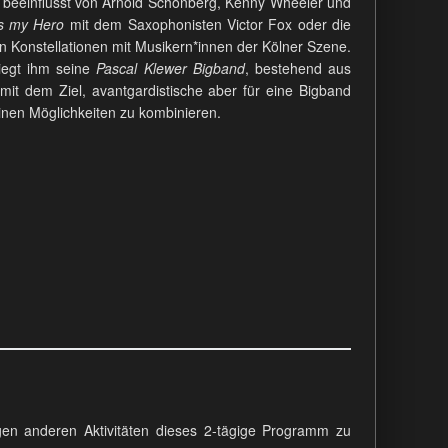
k beeinflusst von Arnold Schönberg, Kenny Wheeler und
is my Hero
mit dem Saxophonisten Victor Fox oder die
n Konstellationen mit Musikern*innen der Kölner Szene.
iegt ihm seine
Pascal Klewer Bigband
, bestehend aus
 mit dem Ziel, avantgardistische aber für eine Bigband
einen Möglichkeiten zu kombinieren.
igen anderen Aktivitäten dieses 2-tägige Programm zu