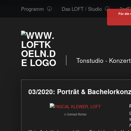
www.loftkoeln.de
S
Programm
Das LOFT / Studio
2ndF
site
k
Für die 
navigation
i
p
t
o
c
o
Tonstudio - Konzer
n
t
e
03/2020: Porträt & Bachelorkonz
n
t
© Gerhard Richter