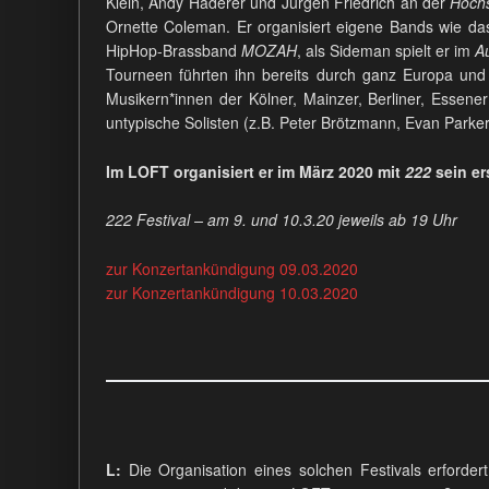
Klein, Andy Haderer und Jürgen Friedrich an der
Hochs
Ornette Coleman. Er organisiert eigene Bands wie da
HipHop-Brassband
MOZAH
, als Sideman spielt er im
A
Tourneen führten ihn bereits durch ganz Europa un
Musikern*innen der Kölner, Mainzer, Berliner, Essener
untypische Solisten (z.B. Peter Brötzmann, Evan Parker
Im LOFT organisiert er im März 2020 mit
222
sein er
222 Festival – am 9. und 10.3.20 jeweils ab 19 Uhr
zur Konzertankündigung 09.03.2020
zur Konzertankündigung 10.03.2020
L:
Die Organisation eines solchen Festivals erforder