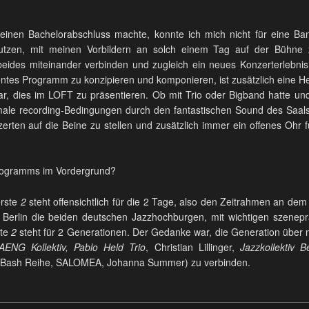
einen Bachelorabschluss machte, konnte ich mich nicht für eine Ba
 nutzen, mit meinen Vorbildern an solch einem Tag auf der Bühne
 beides miteinander verbinden und zugleich ein neues Konzerterlebnis
arentes Programm zu konzipieren und komponieren, ist zusätzlich eine He
ar, dies im LOFT zu präsentieren. Ob mit Trio oder Bigband hatte und 
imale recording-Bedingungen durch den fantastischen Sound des Saals)
rten auf die Beine zu stellen und zusätzlich immer ein offenes Ohr f
rogramms im Vordergrund?
erste
2
steht offensichtlich für die 2 Tage, also den Zeitrahmen an dem 
nd Berlin die beiden deutschen Jazzhochburgen, mit wichtigen szenepr
tte
2
steht für 2 Generationen. Der Gedanke war, die Generation über m
AENG Kollektiv, Pablo Held Trio
, Christian Lillinger,
Jazzkollektiv Be
re Bash Reihe, SALOMEA, Johanna Summer) zu verbinden.