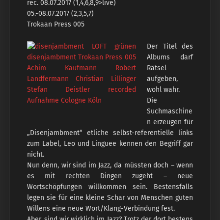
rec. 08.07.2017 (1,4,6,8,9>live)
05.-08.07.2017 (2,3,5,7)
Trokaan Press 005
Der Titel des
Albums darf
Rätsel
aufgeben,
wohl wahr.
Die
Suchmaschine
n erzeugen für
„Disenjambment“ etliche selbst-referentielle links
zum Label, Leo und Linguee kennen den Begriff gar
nicht.
Nun denn, wir sind im Jazz, da müssten doch – wenn
es mit rechten Dingen zugeht – neue
Wortschöpfungen willkommen sein. Bestensfalls
legen sie für eine kleine Schar von Menschen guten
Willens eine neue Wort/Klang-Verbindung fest.
Aber, sind wir wirklich im Jazz? Trotz der dort bestens