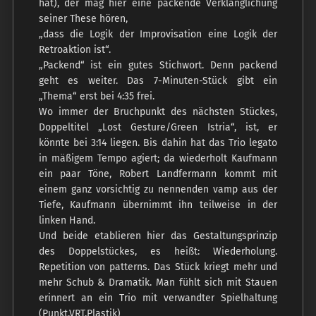
hat), der mag hier eine packende Verklanglichung
seiner These hören,
„dass die Logik der Improvisation eine Logik der
Retroaktion ist“.
„Packend“ ist ein gutes Stichwort. Denn packend
geht es weiter. Das 7-Minuten-Stück gibt ein
„Thema“ erst bei 4:35 frei.
Wo immer der Bruchpunkt des nächsten Stückes,
Doppeltitel „Lost Gesture/Green Istria“, ist, er
könnte bei 3:14 liegen. Bis dahin hat das Trio legato
in mäßigem Tempo agiert; da wiederholt Kaufmann
ein paar Töne, Robert Landfermann kommt mit
einem ganz vorsichtig zu nennenden vamp aus der
Tiefe, Kaufmann übernimmt ihn teilweise in der
linken Hand.
Und beide etablieren hier das Gestaltungsprinzip
des Doppelstückes, es heißt: Wiederholung.
Repetition von patterns. Das Stück kriegt mehr und
mehr Schub & Dramatik. Man fühlt sich mit Stauen
erinnert an ein Trio mit verwandter Spielhaltung
(Punkt.VRT.Plastik)