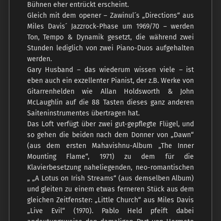
Bühnen eher entrückt erscheint.
Gleich mit dem opener – Zawinul´s „Directions“ aus
Miles Davis´ Jazzrock-Phase um 1969/70 – werden
Ton, Tempo & Dynamik gesetzt, die während zwei
Stunden lediglich von zwei Piano-Duos aufgehalten
werden.
Gary Husband – das wiederum wissen viele – ist
eben auch ein exzellenter Pianist, der z.B. Werke von
Gitarrenhelden wie Allan Holdsworth & John
McLaughlin auf die 88 Tasten dieses ganz anderen
Saiteninstrumentes übertragen hat.
Das Loft verfügt über zwei gut-gepflegte Flügel, und
so gehen die beiden nach dem Donner von „Dawn“
(aus dem ersten Mahavishnu-Album „The Inner
Mounting Flame“, 1971) zu dem für die
Klavierbesetzung naheliegenden, neo-romantischen
„ „A Lotus on Irish Streams“ (aus demselben Album)
und gleiten zu einem etwas ferneren Stück aus dem
gleichen Zeitfenster: „Little Church“ aus Miles Davis
„Live Evil“ (1970). Pablo Held pfeift dabei