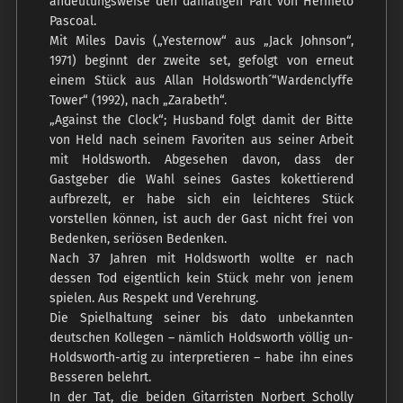
andeutungsweise den damaligen Part von Hermeto
Pascoal.
Mit Miles Davis („Yesternow“ aus „Jack Johnson“,
1971) beginnt der zweite set, gefolgt von erneut
einem Stück aus Allan Holdsworth´“Wardenclyffe
Tower“ (1992), nach „Zarabeth“.
„Against the Clock“; Husband folgt damit der Bitte
von Held nach seinem Favoriten aus seiner Arbeit
mit Holdsworth. Abgesehen davon, dass der
Gastgeber die Wahl seines Gastes kokettierend
aufbrezelt, er habe sich ein leichteres Stück
vorstellen können, ist auch der Gast nicht frei von
Bedenken, seriösen Bedenken.
Nach 37 Jahren mit Holdsworth wollte er nach
dessen Tod eigentlich kein Stück mehr von jenem
spielen. Aus Respekt und Verehrung.
Die Spielhaltung seiner bis dato unbekannten
deutschen Kollegen – nämlich Holdsworth völlig un-
Holdsworth-artig zu interpretieren – habe ihn eines
Besseren belehrt.
In der Tat, die beiden Gitarristen Norbert Scholly