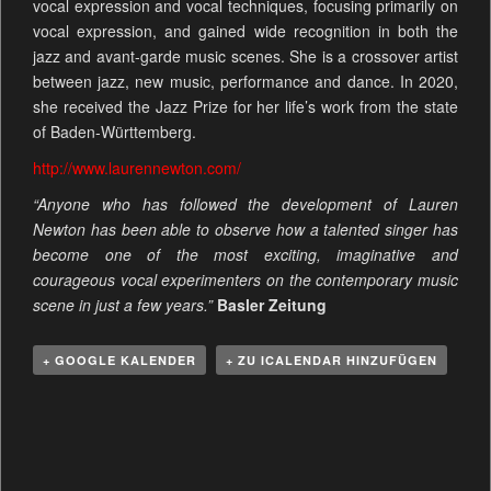
vocal expression and vocal techniques, focusing primarily on
vocal expression, and gained wide recognition in both the
jazz and avant-garde music scenes. She is a crossover artist
between jazz, new music, performance and dance. In 2020,
she received the Jazz Prize for her life’s work from the state
of Baden-Württemberg.
http://www.laurennewton.com/
“Anyone who has followed the development of Lauren
Newton has been able to observe how a talented singer has
become one of the most exciting, imaginative and
courageous vocal experimenters on the contemporary music
scene in just a few years.”
Basler Zeitung
+ GOOGLE KALENDER
+ ZU ICALENDAR HINZUFÜGEN
V
e
r