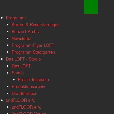
www.loftkoeln.de
Skip
Programm
site
to
Karten & Reservierungen
navigation
content
Konzert-Archiv
Newsletter
Programm-Flyer LOFT
Programm Stadtgarten
Das LOFT / Studio
Das LOFT
Studio
Preise Tonstudio
Produktionsarchiv
Die Betreiber
2ndFLOOR e.V.
2ndFLOOR e.V.
2ndFLOOR Verlag