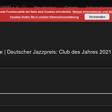
LOOR e.V.
Neuigkeiten
Galerie
Informationen
volle Funktionalität der Seite sind Cookies erforderlich.
Weitere Informationen und di
Verstanden
Cookies finden Sie in unserer Datenschutzerklärung
te | Deutscher Jazzpreis: Club des Jahres 202