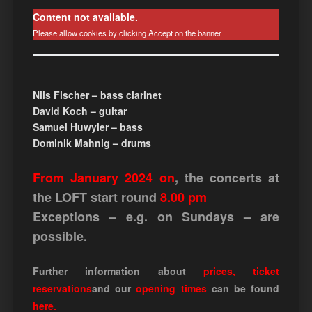
Content not available.
Please allow cookies by clicking Accept on the banner
Nils Fischer – bass clarinet
David Koch – guitar
Samuel Huwyler – bass
Dominik Mahnig – drums
From January 2024 on
, the concerts at
the LOFT start round
8.00 pm
Exceptions – e.g. on Sundays – are
possible.
Further information about
prices
,
ticket
reservations
and our
opening times
can be found
here.