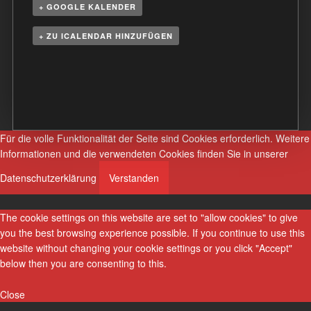
+ GOOGLE KALENDER
+ ZU ICALENDAR HINZUFÜGEN
V
e
r
a
n
Für die volle Funktionalität der Seite sind Cookies erforderlich.
Weitere
s
Informationen und die verwendeten Cookies finden Sie in unserer
t
Datenschutzerklärung
Verstanden
a
l
t
The cookie settings on this website are set to "allow cookies" to give
u
you the best browsing experience possible. If you continue to use this
n
website without changing your cookie settings or you click "Accept"
below then you are consenting to this.
g
N
Close
a