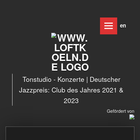
www.loftkoeln.de
Skip
Deutsc
Engl
site
to
navigation
content
Tonstudio - Konzerte | Deutscher
Jazzpreis: Club des Jahres 2021 &
2023
Gefördert von