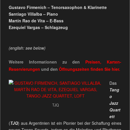
Gustavo Firmenich – Tenorsaxophon & Klarinette
Santiago Villalba – Piano
Martín Rao de Vita – E-Bass
Ezequiel Vargas – Schlagzeug
(english: see below)
Weitere Informationen zu den
Preisen, Karten-
Reservierungen
und den
Öffnungszeiten
finden Sie
hier.
Das
Tang
o
Jazz
TJQ
Quart
ett
(
TJQ
) aus Argentinien ist ein Pionier bei der Schaffung eines
neuen Tango-Sounds, indem es die Melodien und Rhythmen