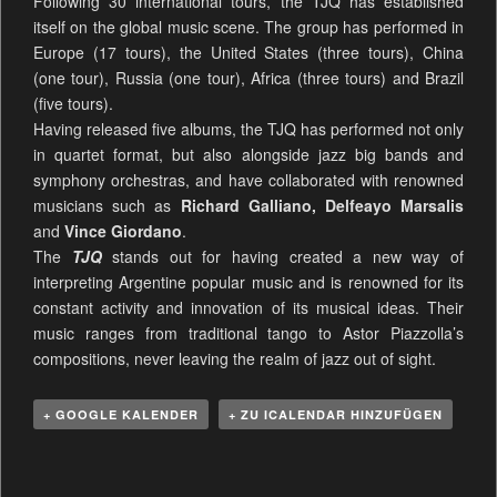
Following 30 international tours, the TJQ has established
itself on the global music scene. The group has performed in
Europe (17 tours), the United States (three tours), China
(one tour), Russia (one tour), Africa (three tours) and Brazil
(five tours).
Having released five albums, the TJQ has performed not only
in quartet format, but also alongside jazz big bands and
symphony orchestras, and have collaborated with renowned
musicians such as
Richard Galliano, Delfeayo Marsalis
and
Vince Giordano
.
The
TJQ
stands out for having created a new way of
interpreting Argentine popular music and is renowned for its
constant activity and innovation of its musical ideas. Their
music ranges from traditional tango to Astor Piazzolla’s
compositions, never leaving the realm of jazz out of sight.
+ GOOGLE KALENDER
+ ZU ICALENDAR HINZUFÜGEN
V