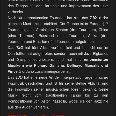
des Tangos mit der Harmonie und Improvisation des Jazz
verbindet.
Nach 30 internationalen Tourneen hat sich das
TJQ
in der
globalen Musikszene etabliert. Die Gruppe ist in Europa (17
Tourneen), den Vereinigten Staaten (drei Tourneen), China
(eine Tournee), Russland (eine Tournee), Afrika (drei
Tourneen) und Brasilien (fünf Tourneen) aufgetreten.
Das
TJQ
hat fünf Alben veröffentlicht und ist nicht nur im
Quartettformat aufgetreten, sondern auch mit Jazz-Bigbands
und Symphonieorchestern, und hat
mit renommierten
Musikern wie Richard Galliano, Delfeayo Marsalis und
Vince
Giordano zusammengearbeitet.
Das
TJQ
hat eine neue Art der Interpretation argentinischer
Popmusik geschaffen, und ist für seine stetige Aktivität und
die Innovation seiner musikalischen Ideen bekannt. Seine
Musik reicht vom traditionellen Tango bis zu den
Kompositionen von Astor Piazzolla, wobei sie den Jazz nie
aus den Augen verlieren.
https://www.tangojazzquartet.com/