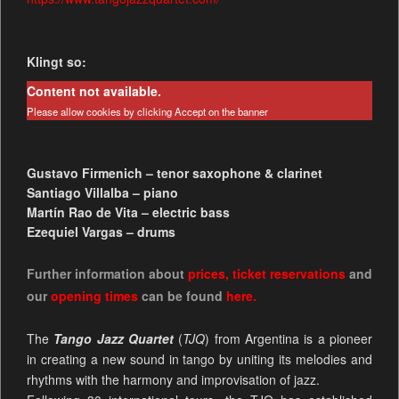
Klingt so:
Content not available.
Please allow cookies by clicking Accept on the banner
Gustavo Firmenich – tenor saxophone & clarinet
Santiago Villalba – piano
Martín Rao de Vita – electric bass
Ezequiel Vargas – drums
Further information about
prices
,
ticket reservations
and
our
opening times
can be found
here.
The
Tango Jazz Quartet
(
TJQ
) from Argentina is a pioneer
in creating a new sound in tango by uniting its melodies and
rhythms with the harmony and improvisation of jazz.