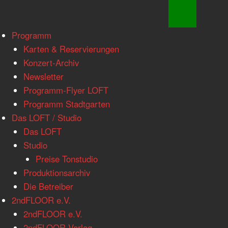
www.loftkoeln.de
Skip
Programm
site
to
Karten & Reservierungen
navigation
content
Konzert-Archiv
Newsletter
Programm-Flyer LOFT
Programm Stadtgarten
Das LOFT / Studio
Das LOFT
Studio
Preise Tonstudio
Produktionsarchiv
Die Betreiber
2ndFLOOR e.V.
2ndFLOOR e.V.
2ndFLOOR Verlag