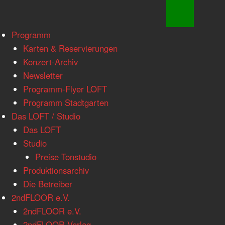
www.loftkoeln.de
Skip
Programm
site
to
Karten & Reservierungen
navigation
content
Konzert-Archiv
Newsletter
Programm-Flyer LOFT
Programm Stadtgarten
Das LOFT / Studio
Das LOFT
Studio
Preise Tonstudio
Produktionsarchiv
Die Betreiber
2ndFLOOR e.V.
2ndFLOOR e.V.
2ndFLOOR Verlag