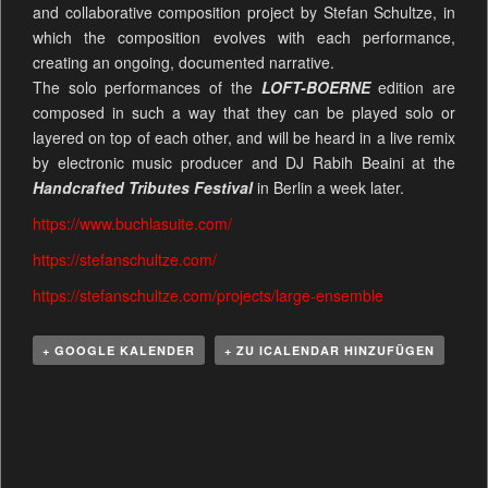
and collaborative composition project by Stefan Schultze, in
which the composition evolves with each performance,
creating an ongoing, documented narrative.
The solo performances of the
LOFT-BOERNE
edition are
composed in such a way that they can be played solo or
layered on top of each other, and will be heard in a live remix
by electronic music producer and DJ Rabih Beaini at the
Handcrafted Tributes Festival
in Berlin a week later.
https://www.buchlasuite.com/
https://stefanschultze.com/
https://stefanschultze.com/projects/large-ensemble
+ GOOGLE KALENDER
+ ZU ICALENDAR HINZUFÜGEN
V
e
r
a