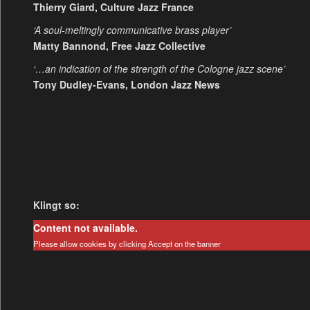
Thierry Giard, Culture Jazz France
‘A soul-meltingly communicative brass player’
Matty Bannond, Free Jazz Collective
‘…an indication of the strength of the Cologne jazz scene’
Tony Dudley-Evans, London Jazz News
Klingt so:
Content not available.
Please allow cookies by clicking Accept on the banner