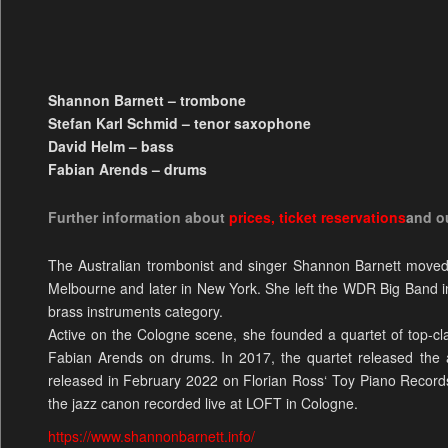
Shannon Barnett – trombone
Stefan Karl Schmid – tenor saxophone
David Helm – bass
Fabian Arends – drums
Further information about
prices
,
ticket reservations
and o
The Australian trombonist and singer Shannon Barnett moved
Melbourne and later in New York. She left the WDR Big Band 
brass instruments category.
Active on the Cologne scene, she founded a quartet of top-
Fabian Arends on drums. In 2017, the quartet released t
released in February 2022 on Florian Ross‘ Toy Piano Records. 
the jazz canon recorded live at LOFT in Cologne.
https://www.shannonbarnett.info/