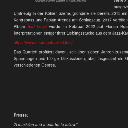
Shannon Barnett Quartet © Kilian Amrehn
ausgeze
Umtriebig in der Kölner Szene, gründete sie bereits 2015 e
Kontrabass und Fabian Arends am Schlagzeug. 2017 veröffent
Album
Bad Lover
wurde im Februar 2022 auf Florian Ros
Interpretationen einiger ihrer Lieblingsstücke aus dem Jazz-Ka
https://www.shannonbarnett.info/
Das Quartett profitiert davon, seit über sieben Jahren zus
Spannungen und hitzige Diskussionen, aber insgesamt ein G
verschiedenen Genres.
Presse:
‘A musician and a quartet to follow!’