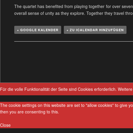
The quartet has benefited from playing together for over seven
overall sense of unity as they explore. Together they travel th
+ GOOGLE KALENDER
+ ZU ICALENDAR HINZUFÜGEN
V
e
r
a
n
s
Für die volle Funktionalität der Seite sind Cookies erforderlich.
Weitere
t
a
The cookie settings on this website are set to "allow cookies" to give 
l
then you are consenting to this.
t
u
Close
n