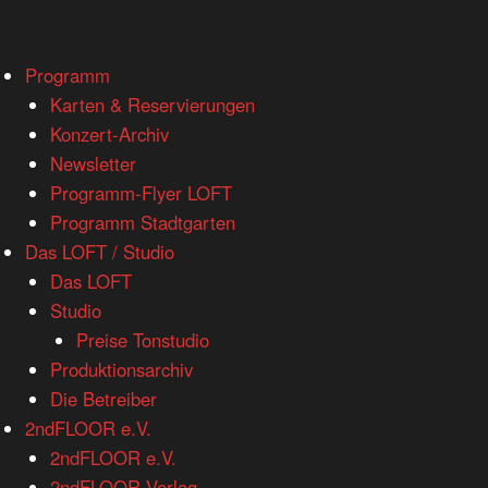
www.loftkoeln.de
Skip
Programm
site
to
Karten & Reservierungen
navigation
content
Konzert-Archiv
Newsletter
Programm-Flyer LOFT
Programm Stadtgarten
Das LOFT / Studio
Das LOFT
Studio
Preise Tonstudio
Produktionsarchiv
Die Betreiber
2ndFLOOR e.V.
2ndFLOOR e.V.
2ndFLOOR Verlag