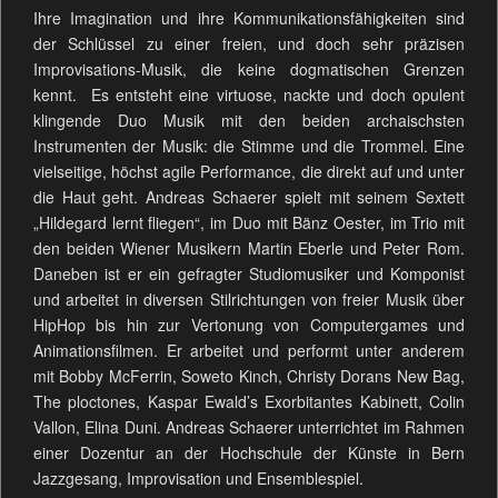
Ihre Imagination und ihre Kommunikationsfähigkeiten sind
der Schlüssel zu einer freien, und doch sehr präzisen
Improvisations-Musik, die keine dogmatischen Grenzen
kennt. Es entsteht eine virtuose, nackte und doch opulent
klingende Duo Musik mit den beiden archaischsten
Instrumenten der Musik: die Stimme und die Trommel. Eine
vielseitige, höchst agile Performance, die direkt auf und unter
die Haut geht. Andreas Schaerer spielt mit seinem Sextett
„Hildegard lernt fliegen“, im Duo mit Bänz Oester, im Trio mit
den beiden Wiener Musikern Martin Eberle und Peter Rom.
Daneben ist er ein gefragter Studiomusiker und Komponist
und arbeitet in diversen Stilrichtungen von freier Musik über
HipHop bis hin zur Vertonung von Computergames und
Animationsfilmen. Er arbeitet und performt unter anderem
mit Bobby McFerrin, Soweto Kinch, Christy Dorans New Bag,
The ploctones, Kaspar Ewald’s Exorbitantes Kabinett, Colin
Vallon, Elina Duni. Andreas Schaerer unterrichtet im Rahmen
einer Dozentur an der Hochschule der Künste in Bern
Jazzgesang, Improvisation und Ensemblespiel.