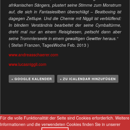
afrikanischen Sängers, plustert seine Stimme zum Monstrum
auf, die sich in Fantasiesilben überschlägt – Beatboxing ist
dagegen Zeitlupe. Und die Chemie mit Niggli ist verblüffend:
In blindem Verständnis bearbeitet der seine Cymbaltürme,
dreht mal nur an einem Reisigbesen, peitscht dann aber
seine Trommlerseele in einem gewaltigen Gewitter heraus.“
( Stefan Franzen, TagesWoche Feb. 2013 )
www.andreasschaerer.com
www.lucasniggli.com
+ GOOGLE KALENDER
+ ZU ICALENDAR HINZUFÜGEN
V
e
r
a
Für die volle Funktionalität der Seite sind Cookies erforderlich.
Weitere
n
Informationen und die verwendeten Cookies finden Sie in unserer
s