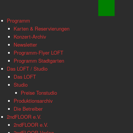
www.loftkoeln.de
Skip
Programm
site
to
Karten & Reservierungen
navigation
content
Konzert-Archiv
Newsletter
Programm-Flyer LOFT
Programm Stadtgarten
Das LOFT / Studio
Das LOFT
Studio
Preise Tonstudio
Produktionsarchiv
Die Betreiber
2ndFLOOR e.V.
2ndFLOOR e.V.
2ndFLOOR Verlag