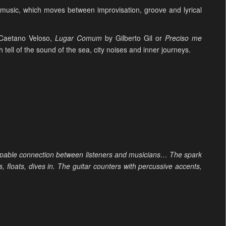
s music, which moves between improvisation, groove and lyrical
Caetano Veloso,
Lugar Comum
by Gilberto Gil or
Preciso me
h tell of the sound of the sea, city noises and inner journeys.
a palpable connection between listeners and musicians… The spark
s, floats, dives in. The guitar counters with percussive accents,