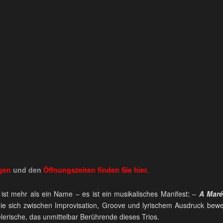
ngen
und den
Öffnungszeiten
finden Sie
hier.
É
ist mehr als ein Name – es ist ein musikalisches Manifest: –
A Maré
die sich zwischen Improvisation, Groove und lyrischem Ausdruck bew
lerische, das unmittelbar Berührende dieses Trios.