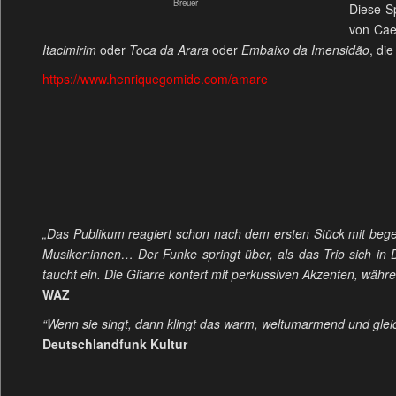
Breuer
Diese S
von Cae
Itacimirim
oder
Toca da Arara
oder
Embaixo da Imensidão
, di
https://www.henriquegomide.com/amare
„Das Publikum reagiert schon nach dem ersten Stück mit begei
Musiker:innen… Der Funke springt über, als das Trio sich in Do
taucht ein. Die Gitarre kontert mit perkussiven Akzenten, währ
WAZ
“Wenn sie singt, dann klingt das warm, weltumarmend und glei
Deutschlandfunk Kultur