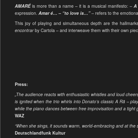
AMARÉ
is more than a name – it is a musical manifesto: –
A
expression.
Amar é… – “to love is…”
– refers to the emotional
This joy of playing and simultaneous depth are the hallmark
encontrar
by Cartola – and interweave them with their own pie
Press:
„The audience reacts with enthusiastic whistles and loud cheers
is ignited when the trio whirls into Donato’s classic A Rã – pla
while the piano dances between free improvisation and a tight 
WAZ
“When she sings, it sounds warm, world-embracing and at the s
Deutschlandfunk Kultur