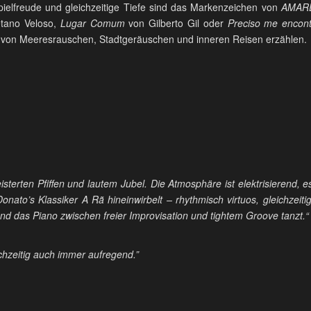
pielfreude und gleichzeitige Tiefe sind das Markenzeichen von
AMAR
tano Veloso,
Lugar Comum
von Gilberto Gil oder
Preciso me encont
e von Meeresrauschen, Stadtgeräuschen und inneren Reisen erzählen.
sterten Pfiffen und lautem Jubel. Die Atmosphäre ist elektrisierend, 
nato’s Klassiker A Rã hineinwirbelt – rhythmisch virtuos, gleichzeiti
end das Piano zwischen freier Improvisation und tightem Groove tanzt.“
chzeitig auch immer aufregend.”