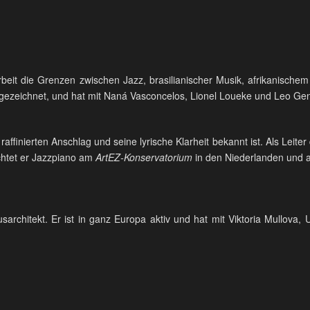
 Arbeit die Grenzen zwischen Jazz, brasilianischer Musik, afrikanisc
gezeichnet, und hat mit Naná Vasconcelos, Lionel Loueke und Leo G
n raffinierten Anschlag und seine lyrische Klarheit bekannt ist. Als Leite
ichtet er Jazzpiano am
ArtEZ-Konservatorium
in den Niederlanden und 
sarchitekt. Er ist in ganz Europa aktiv und hat mit Viktoria Mullova
.