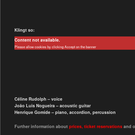
Klingt so:
Content not available.
Please allow cookies by clicking Accept on the banner
Céline Rudolph – voice
João Luis Nogueira – acoustic guitar
Henrique Gomide – piano, accordion, percussion
Further information about
prices
,
ticket reservations
and 