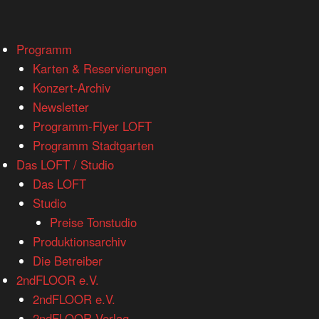
www.loftkoeln.de
Skip
Programm
site
to
Karten & Reservierungen
navigation
content
Konzert-Archiv
Newsletter
Programm-Flyer LOFT
Programm Stadtgarten
Das LOFT / Studio
Das LOFT
Studio
Preise Tonstudio
Produktionsarchiv
Die Betreiber
2ndFLOOR e.V.
2ndFLOOR e.V.
2ndFLOOR Verlag