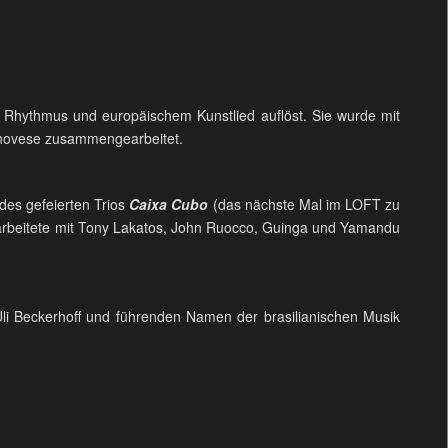
hem Rhythmus und europäischem Kunstlied auflöst. Sie wurde mit
enovese zusammengearbeitet.
r des gefeierten Trios
Caixa Cubo
(das nächste Mal im LOFT zu
arbeitete mit Tony Lakatos, John Ruocco, Guinga und Yamandu
, Uli Beckerhoff und führenden Namen der brasilianischen Musik