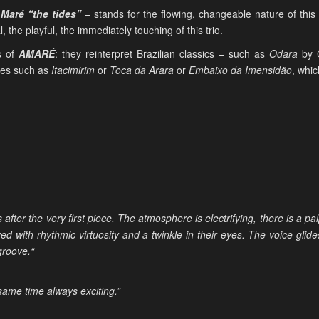
 Maré “the tides”
– stands for the flowing, changeable nature of thi
, the playful, the immediately touching of this trio.
s of
AMARÉ
: they reinterpret Brazilian classics – such as
Odara
by 
ces such as
Itacimirim
or
Toca da Arara
or
Embaixo da Imensidão
, whic
 after the very first piece. The atmosphere is electrifying, there is 
yed with rhythmic virtuosity and a twinkle in their eyes. The voice glide
groove.“
ame time always exciting.”