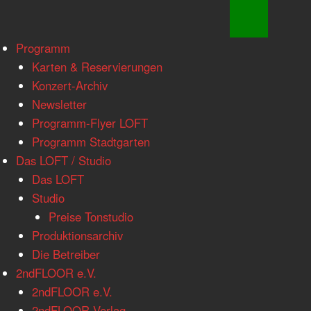
www.loftkoeln.de
Skip
Programm
site
to
Karten & Reservierungen
navigation
content
Konzert-Archiv
Newsletter
Programm-Flyer LOFT
Programm Stadtgarten
Das LOFT / Studio
Das LOFT
Studio
Preise Tonstudio
Produktionsarchiv
Die Betreiber
2ndFLOOR e.V.
2ndFLOOR e.V.
2ndFLOOR Verlag