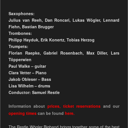
Saxophones:
Julius van Reeh, Dan Roncari, Lukas Wögler, Lennard
Fiehn, Bastian Brugger
Trombones:
Philipp Hayduk, Erik Konertz, Tobias Herzog
Trumpets:
Florian Raepke, Gabriel Rosenbach, Max Diller, Lars
Töpperwien
Paul Walke – guitar
Clara Vetter – Piano
Jakob Obleser – Bass
Lisa Wilhelm – drums
Conductor: Samuel Restle
Information about
prices
,
ticket reservations
and our
opening times
can be found
here.
The Restle Wögler Bigband brings together some of the best