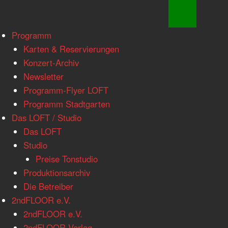
www.loftkoeln.de
Skip
Programm
site
to
Karten & Reservierungen
navigation
content
Konzert-Archiv
Newsletter
Programm-Flyer LOFT
Programm Stadtgarten
Das LOFT / Studio
Das LOFT
Studio
Preise Tonstudio
Produktionsarchiv
Die Betreiber
2ndFLOOR e.V.
2ndFLOOR e.V.
2ndFLOOR Verlag