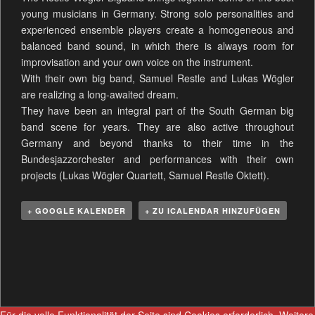
young musicians in Germany. Strong solo personalities and
experienced ensemble players create a homogeneous and
balanced band sound, in which there is always room for
improvisation and your own voice on the instrument.
With their own big band, Samuel Restle and Lukas Wögler
are realizing a long-awaited dream.
They have been an integral part of the South German big
band scene for years. They are also active throughout
Germany and beyond thanks to their time in the
Bundesjazzorchester and performances with their own
projects (Lukas Wögler Quartett, Samuel Restle Oktett).
+ GOOGLE KALENDER
+ ZU ICALENDAR HINZUFÜGEN
V
e
r
a
n
Für die volle Funktionalität der Seite sind Cookies erforderlich.
Weitere