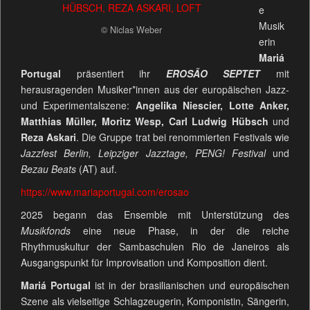
e
Musik
© Niclas Weber
erin
Mariá
Portugal
präsentiert ihr
EROSÃO SEPTET
mit
herausragenden Musiker*innen aus der europäischen Jazz-
und Experimentalszene:
Angelika Niescier, Lotte Anker,
Matthias Müller, Moritz Wesp, Carl Ludwig Hübsch
und
Reza Askari
. Die Gruppe trat bei renommierten Festivals wie
Jazzfest Berlin, Leipziger Jazztage, PENG! Festival
und
Bezau Beats
(AT) auf.
https://www.mariaportugal.com/erosao
2025 begann das Ensemble mit Unterstützung des
Musikfonds
eine neue Phase, in der die reiche
Rhythmuskultur der Sambaschulen Rio de Janeiros als
Ausgangspunkt für Improvisation und Komposition dient.
Mariá Portugal
ist in der brasilianischen und europäischen
Szene als vielseitige Schlagzeugerin, Komponistin, Sängerin,