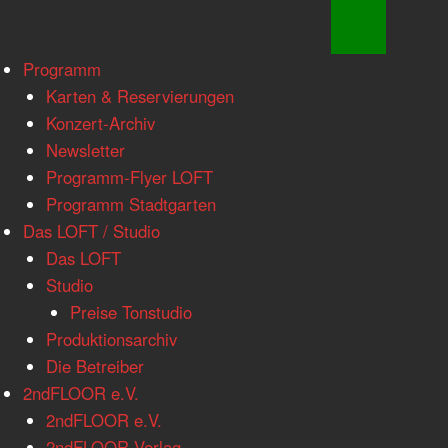
www.loftkoeln.de
Skip
Programm
site
to
Karten & Reservierungen
navigation
content
Konzert-Archiv
Newsletter
Programm-Flyer LOFT
Programm Stadtgarten
Das LOFT / Studio
Das LOFT
Studio
Preise Tonstudio
Produktionsarchiv
Die Betreiber
2ndFLOOR e.V.
2ndFLOOR e.V.
2ndFLOOR Verlag