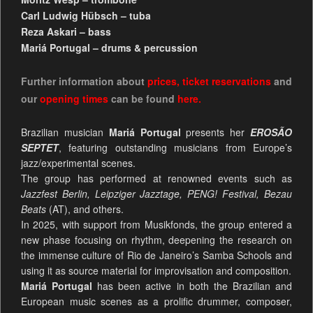
Carl Ludwig Hübsch – tuba
Reza Askari – bass
Mariá Portugal – drums & percussion
Further information about
prices
,
ticket reservations
and
our
opening times
can be found
here.
Brazilian musician
Mariá Portugal
presents her
EROSÃO
SEPTET
, featuring outstanding musicians from Europe’s
jazz/experimental scenes.
The group has performed at renowned events such as
Jazzfest Berlin, Leipziger Jazztage, PENG! Festival, Bezau
Beats
(AT), and others.
In 2025, with support from Musikfonds, the group entered a
new phase focusing on rhythm, deepening the research on
the immense culture of Rio de Janeiro’s Samba Schools and
using it as source material for improvisation and composition.
Mariá Portugal
has been active in both the Brazilian and
European music scenes as a prolific drummer, composer,