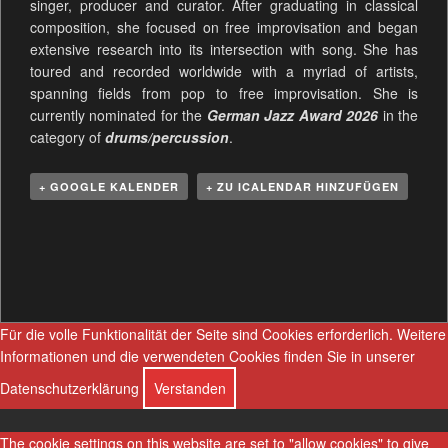
singer, producer and curator. After graduating in classical
composition, she focused on free improvisation and began
extensive research into its intersection with song. She has
toured and recorded worldwide with a myriad of artists,
spanning fields from pop to free improvisation. She is
currently nominated for the
German Jazz Award 2026
in the
category of
drums/percussion
.
+ GOOGLE KALENDER
+ ZU ICALENDAR HINZUFÜGEN
V
e
r
a
n
Für die volle Funktionalität der Seite sind Cookies erforderlich.
Weitere
s
Informationen und die verwendeten Cookies finden Sie in unserer
t
Datenschutzerklärung
Verstanden
a
l
The cookie settings on this website are set to "allow cookies" to give