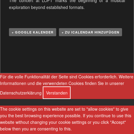
The concert at LOFT marks the beginning of a musical
exploration beyond established formats.
+ GOOGLE KALENDER
+ ZU ICALENDAR HINZUFÜGEN
V
e
r
a
n
Für die volle Funktionalität der Seite sind Cookies erforderlich.
Weitere
s
Informationen und die verwendeten Cookies finden Sie in unserer
t
Datenschutzerklärung
Verstanden
a
l
The cookie settings on this website are set to "allow cookies" to give
t
you the best browsing experience possible. If you continue to use this
u
website without changing your cookie settings or you click "Accept"
n
below then you are consenting to this.
g