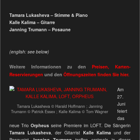
Tamara Lukasheva – Stimme & Piano
Kalle Kalima – Gitarre
Janning Trumann – Posaune
(english: see below)
Weitere Informationen zu den
Preisen, Karten-
Reservierungen
und den
Öffnungszeiten
finden Sie
hier.
Am
27.
Juni
Tamara Lukasheva © Harald Hoffmann ; Janning
feiert
Trumann © Patrick Essex ; Kalle Kalima © Tom Wagner
das
neue Trio
Orpheus
seine Premiere im LOFT. Die Sängerin
Tamara Lukasheva
, der Gitarrist
Kalle Kalima
und der
Posaunist
Janning Trumann
treffen erstmals in dieser