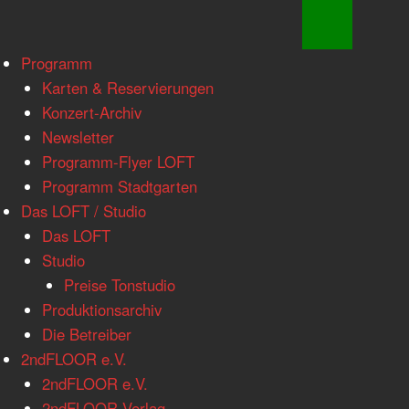
www.loftkoeln.de
Skip
Programm
site
to
Karten & Reservierungen
navigation
content
Konzert-Archiv
Newsletter
Programm-Flyer LOFT
Programm Stadtgarten
Das LOFT / Studio
Das LOFT
Studio
Preise Tonstudio
Produktionsarchiv
Die Betreiber
2ndFLOOR e.V.
2ndFLOOR e.V.
2ndFLOOR Verlag