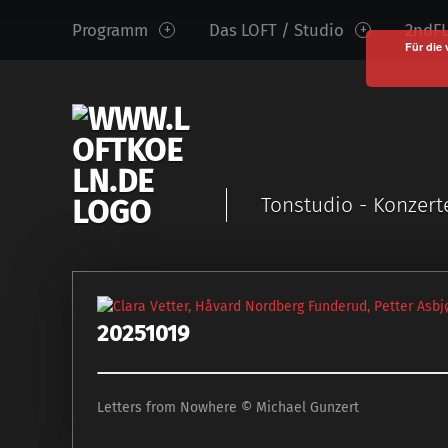
www.loftkoeln.de
S
Programm
Das LOFT / Studio
2ndFL
site
k
Für die 
navigation
i
p
t
o
c
Tonstudio - Konzert
o
n
t
e
n
20251019
t
Letters from Nowhere © Michael Gunzert