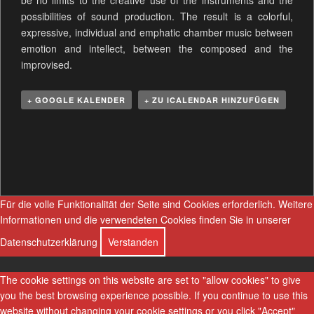
be no limits to the creative use of the instruments and the
possibilities of sound production. The result is a colorful,
expressive, individual and emphatic chamber music between
emotion and intellect, between the composed and the
improvised.
+ GOOGLE KALENDER
+ ZU ICALENDAR HINZUFÜGEN
V
e
r
a
n
Für die volle Funktionalität der Seite sind Cookies erforderlich.
Weitere
s
Informationen und die verwendeten Cookies finden Sie in unserer
t
Datenschutzerklärung
Verstanden
a
l
The cookie settings on this website are set to "allow cookies" to give
t
you the best browsing experience possible. If you continue to use this
u
website without changing your cookie settings or you click "Accept"