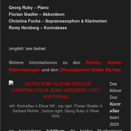
Georg Ruby – Piano
Florian Stadler – Akkordeon
Christina Fuchs – Sopransaxophon & Klarinetten
Romy Herzberg – Kontrabass
(english: see below)
Weitere Informationen zu den
Preisen, Karten-
Reservierungen
und den
Öffnungszeiten
finden Sie
hier.
Das
Kölner
Duo
Kontr
left: KontraSax © Elena Hill ; top right: Florian Stadler ©
aSax
Gerhard Richter ; bottom right: Georg Ruby © Oliver
Götz
feiert
2025
ein besonderes
Jubiläum
: die beiden Musikerinnen