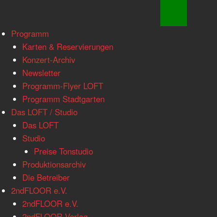
www.loftkoeln.de
Skip
Programm
site
to
Karten & Reservierungen
navigation
content
Konzert-Archiv
Newsletter
Programm-Flyer LOFT
Programm Stadtgarten
Das LOFT / Studio
Das LOFT
Studio
Preise Tonstudio
Produktionsarchiv
Die Betreiber
2ndFLOOR e.V.
2ndFLOOR e.V.
2ndFLOOR Verlag