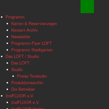
www.loftkoeln.de
Skip
Programm
site
to
Karten & Reservierungen
navigation
content
Konzert-Archiv
Newsletter
Programm-Flyer LOFT
Programm Stadtgarten
Das LOFT / Studio
Das LOFT
Studio
Preise Tonstudio
Produktionsarchiv
Die Betreiber
2ndFLOOR e.V.
2ndFLOOR e.V.
2ndFLOOR Verlag