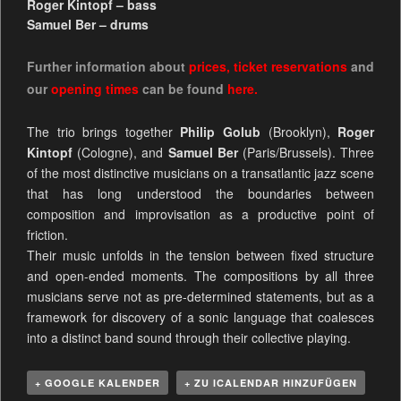
Roger Kintopf – bass
Samuel Ber – drums
Further information about
prices
,
ticket reservations
and
our
opening times
can be
found
here.
The trio brings together
Philip Golub
(Brooklyn),
Roger
Kintopf
(Cologne), and
Samuel Ber
(Paris/Brussels). Three
of the most distinctive musicians on a transatlantic jazz scene
that has long understood the boundaries between
composition and improvisation as a productive point of
friction.
Their music unfolds in the tension between fixed structure
and open-ended moments. The compositions by all three
musicians serve not as pre-determined statements, but as a
framework for discovery of a sonic language that coalesces
into a distinct band sound through their collective playing.
+ GOOGLE KALENDER
+ ZU ICALENDAR HINZUFÜGEN