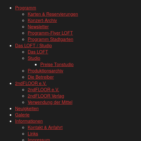
www.loftkoeln.de
Skip
Programm
site
to
Karten & Reservierungen
navigation
content
Konzert-Archiv
Newsletter
Programm-Flyer LOFT
Programm Stadtgarten
Das LOFT / Studio
Das LOFT
Studio
Preise Tonstudio
Produktionsarchiv
Die Betreiber
2ndFLOOR e.V.
2ndFLOOR e.V.
2ndFLOOR Verlag
Verwendung der Mittel
Neuigkeiten
Galerie
Informationen
Kontakt & Anfahrt
Links
Impressum