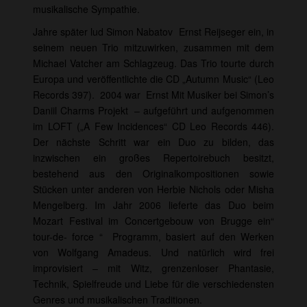
musikalische Sympathie.
Jahre später lud Simon Nabatov Ernst Reijseger ein, in
seinem neuen Trio mitzuwirken, zusammen mit dem
Michael Vatcher am Schlagzeug. Das Trio tourte durch
Europa und veröffentlichte die CD „Autumn Music“ (Leo
Records 397). 2004 war Ernst Mit Musiker bei Simon’s
Daniil Charms Projekt – aufgeführt und aufgenommen
im LOFT („A Few Incidences“ CD Leo Records 446).
Der nächste Schritt war ein Duo zu bilden, das
inzwischen ein großes Repertoirebuch besitzt,
bestehend aus den Originalkompositionen sowie
Stücken unter anderen von Herbie Nichols oder Misha
Mengelberg. Im Jahr 2006 lieferte das Duo beim
Mozart Festival im Concertgebouw von Brugge ein“
tour-de- force “ Programm, basiert auf den Werken
von Wolfgang Amadeus. Und natürlich wird frei
improvisiert – mit Witz, grenzenloser Phantasie,
Technik, Spielfreude und Liebe für die verschiedensten
Genres und musikalischen Traditionen.