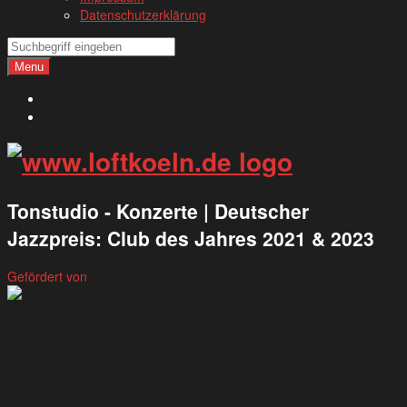
Datenschutzerklärung
Search
Search
Menu
Deutsch
English
Tonstudio - Konzerte | Deutscher
Jazzpreis: Club des Jahres 2021 & 2023
Gefördert von