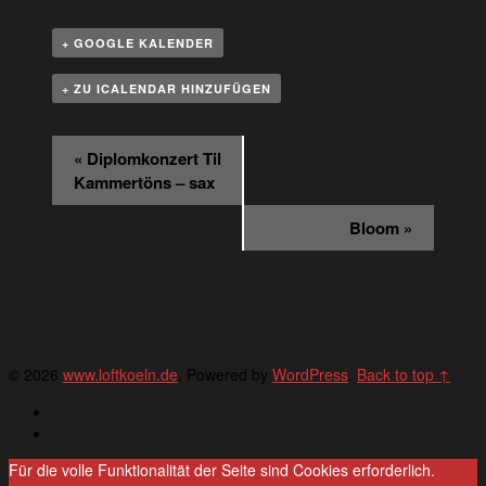
+ GOOGLE KALENDER
+ ZU ICALENDAR HINZUFÜGEN
Veranstaltung
«
Diplomkonzert Til
Navigation
Kammertöns – sax
Bloom
»
© 2026
www.loftkoeln.de
. Powered by
WordPress
.
Back to top ↑
Deutsch
English
Für die volle Funktionalität der Seite sind Cookies erforderlich.