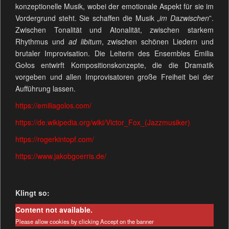
konzeptionelle Musik, wobei der emotionale Aspekt für sie im
Vordergrund steht. Sie schaffen die Musik „
im Dazwischen
”.
Zwischen Tonalität und Atonalität, zwischen starkem
Rhythmus und
ad libitum
, zwischen schönen Liedern und
brutaler Improvisation. Die Leiterin des Ensembles Emilia
Gołos entwirft Kompositionskonzepte, die die Dramatik
vorgeben und allen Improvisatoren große Freiheit bei der
Aufführung lassen.
https://emiliagolos.com/
https://de.wikipedia.org/wiki/Victor_Fox_(Jazzmusiker)
https://rogerkintopf.com/
https://www.jakobgoerris.de/
Klingt so:
Content not available.
Please allow cookies by clicking Accept on the banner