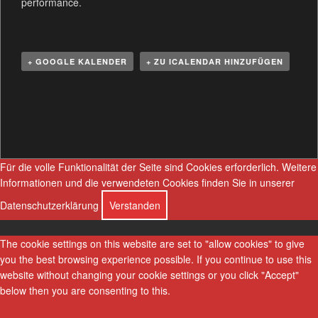
performance.
+ GOOGLE KALENDER
+ ZU ICALENDAR HINZUFÜGEN
V
e
r
a
n
Für die volle Funktionalität der Seite sind Cookies erforderlich.
Weitere
s
Informationen und die verwendeten Cookies finden Sie in unserer
t
Datenschutzerklärung
Verstanden
a
l
The cookie settings on this website are set to "allow cookies" to give
t
you the best browsing experience possible. If you continue to use this
u
website without changing your cookie settings or you click "Accept"
n
below then you are consenting to this.
g
N