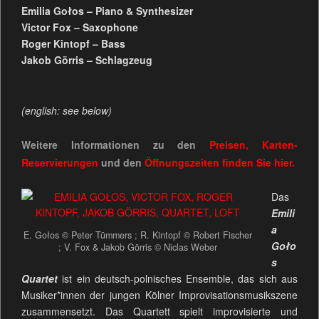
Emilia Gołos – Piano & Synthesizer
Victor Fox – Saxophone
Roger Kintopf – Bass
Jakob Görris – Schlagzeug
(english: see below)
Weitere Informationen zu den
Preisen, Karten-
Reservierungen
und den
Öffnungszeiten
finden Sie
hier.
Das
Emili
a
E. Gołos © Peter Tümmers ; R. Kintopf © Robert Fischer
Goło
; V. Fox & Jakob Görris © Niclas Weber
s
Quartet
ist ein deutsch-polnisches Ensemble, das sich aus
Musiker*innen der jungen Kölner Improvisationsmusikszene
zusammensetzt. Das Quartett spielt improvisierte und