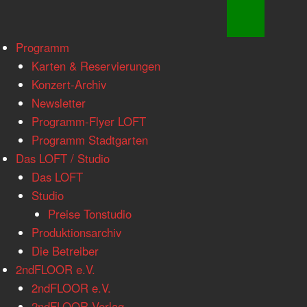
www.loftkoeln.de
Skip
Programm
site
to
Karten & Reservierungen
navigation
content
Konzert-Archiv
Newsletter
Programm-Flyer LOFT
Programm Stadtgarten
Das LOFT / Studio
Das LOFT
Studio
Preise Tonstudio
Produktionsarchiv
Die Betreiber
2ndFLOOR e.V.
2ndFLOOR e.V.
2ndFLOOR Verlag