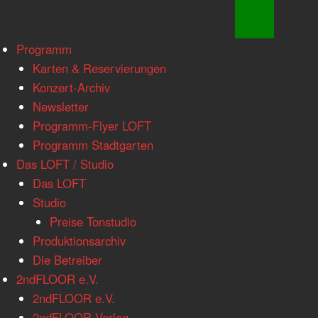
www.loftkoeln.de
Skip
Programm
site
to
Karten & Reservierungen
navigation
content
Konzert-Archiv
Newsletter
Programm-Flyer LOFT
Programm Stadtgarten
Das LOFT / Studio
Das LOFT
Studio
Preise Tonstudio
Produktionsarchiv
Die Betreiber
2ndFLOOR e.V.
2ndFLOOR e.V.
2ndFLOOR Verlag