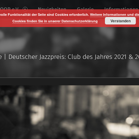
OOR e.V.
Neuigkeiten
Galerie
Informationen
volle Funktionalität der Seite sind Cookies erforderlich.
Weitere Informationen und di
Verstanden
Cookies finden Sie in unserer Datenschutzerklärung
e | Deutscher Jazzpreis: Club des Jahres 2021 & 