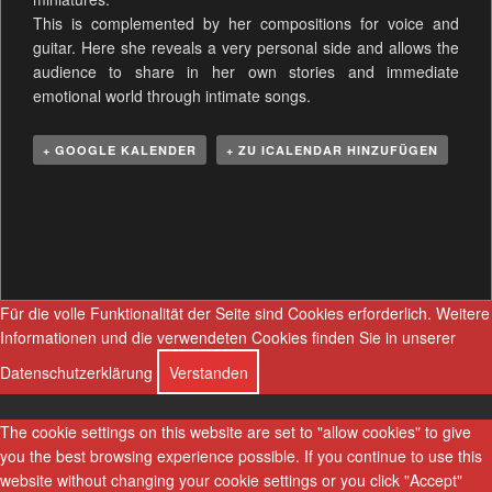
This is complemented by her compositions for voice and
guitar. Here she reveals a very personal side and allows the
audience to share in her own stories and immediate
emotional world through intimate songs.
+ GOOGLE KALENDER
+ ZU ICALENDAR HINZUFÜGEN
V
e
r
a
n
Für die volle Funktionalität der Seite sind Cookies erforderlich.
Weitere
s
Informationen und die verwendeten Cookies finden Sie in unserer
t
Datenschutzerklärung
Verstanden
a
l
The cookie settings on this website are set to "allow cookies" to give
t
you the best browsing experience possible. If you continue to use this
u
website without changing your cookie settings or you click "Accept"
n