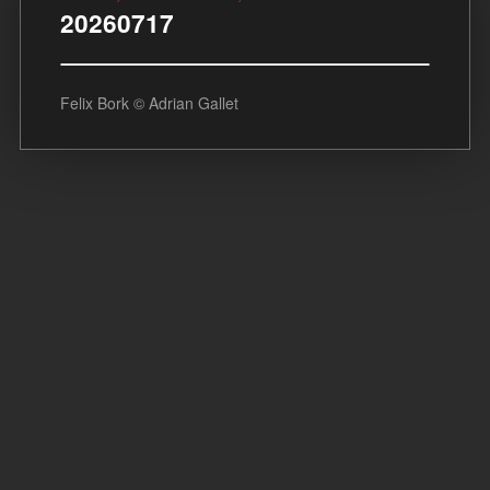
20260717
Felix Bork © Adrian Gallet
P
o
s
t
n
a
v
i
g
a