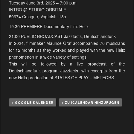
Tuesday June 3rd, 2025 – 7:00 p.m
INTRO @ STUDIO ORBITALE
50674 Cologne, Vogteistr. 18a
19:30 PREMIERE Documentary film: Helix
21:00 PUBLIC BROADCAST Jazzfacts, Deutschlandfunk
In 2024, filmmaker Maurice Graf accompanied 70 musicians
for 12 months as they worked and played with the new Helix
phenomenon in a wide variety of settings.
This will be followed by a live broadcast of the
Deutschlandfunk program Jazzfacts, with excerpts from the
new Helix production of STATES OF PLAY – METEORS
+ GOOGLE KALENDER
+ ZU ICALENDAR HINZUFÜGEN
V
e
r