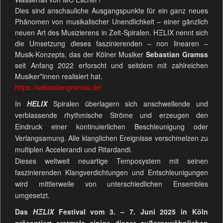
Dies sind anschauliche Ausgangspunkte für ein ganz neues
Phänomen von musikalischer Unendlichkeit – einer gänzlich
neuen Art des Musizierens in Zeit-Spiralen. HΞLIX nennt sich
die Umsetzung dieses faszinierenden – non linearen –
Musik-Konzepts, das der Kölner Musiker
Sebastian Gramss
seit Anfang 2022 erforscht und seitdem mit zahlreichen
Musiker*innen realisiert hat.
https://sebastiangramss.de/
In
HELIX
Spiralen überlagern sich anschwellende und
verblassende rhythmische Ströme und erzeugen den
Eindruck einer kontinuierlichen Beschleunigung oder
Verlangsamung. Alle klanglichen Ereignisse verschmelzen zu
multiplen Accelerandi und Ritardandi.
Dieses weltweit neuartige Temposystem mit seinen
faszinierenden Klangverdichtungen und Entschleunigungen
wird mittlerweile von unterschiedlichen Ensembles
umgesetzt.
Das
HΞLIX
Festival vom 3. – 7. Juni 2025 in Köln