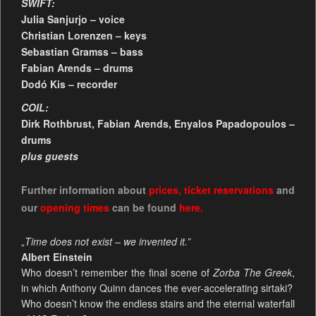
SWIFT:
Julia Sanjurjo – voice
Christian Lorenzen – keys
Sebastian Gramss – bass
Fabian Arends – drums
Dodó Kis – recorder
COIL:
Dirk Rothbrust, Fabian Arends, Enyalos Papadopoulos –
drums
plus guests
Further information about
prices
,
ticket reservations
and
our
opening times
can be found
here.
„
Time does not exist – we invented it.”
Albert Einstein
Who doesn’t remember the final scene of
Zorba The Greek
,
in which Anthony Quinn dances the ever-accelerating sirtaki?
Who doesn’t know the endless stairs and the eternal waterfall