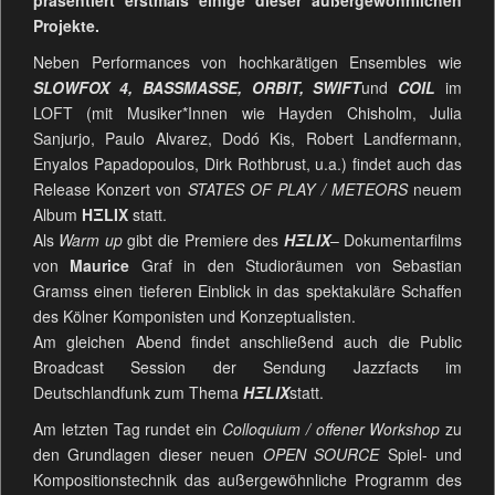
präsentiert erstmals einige dieser außergewöhnlichen
Projekte.
Neben Performances von hochkarätigen Ensembles wie
SLOWFOX 4, BASSMASSE, ORBIT, SWIFT
und
COIL
im
LOFT (mit Musiker*Innen wie Hayden Chisholm, Julia
Sanjurjo, Paulo Alvarez, Dodó Kis, Robert Landfermann,
Enyalos Papadopoulos, Dirk Rothbrust, u.a.) findet auch das
Release Konzert von
STATES OF PLAY / METEORS
neuem
Album
HΞLIX
statt.
Als
Warm up
gibt die Premiere des
HΞLIX
– Dokumentarfilms
von
Maurice
Graf in den Studioräumen von Sebastian
Gramss einen tieferen Einblick in das spektakuläre Schaffen
des Kölner Komponisten und Konzeptualisten.
Am gleichen Abend findet anschließend auch die Public
Broadcast Session der Sendung Jazzfacts im
Deutschlandfunk zum Thema
HΞLIX
statt.
Am letzten Tag rundet ein
Colloquium / offener Workshop
zu
den Grundlagen dieser neuen
OPEN SOURCE
Spiel- und
Kompositionstechnik das außergewöhnliche Programm des