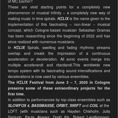
of MC Escher?
These are vivid starting points for a completely new
phenomenon of musical infinity – a completely new way of
making music in time spirals.
HΞLIX
is the name given to the
implementation of this fascinating – non-linear – musical
concept, which Cologne-based musician Sebastian Gramss
has been researching since the beginning of 2022 and has
since realized with numerous musicians.
In
HΞLIX
Spirals, swelling and fading rhythmic streams
overlap and create the impression of a continuous
acceleration or deceleration. All sonic events merge into
multiple accelerandi and ritardandi.This worldwide new
tempo system with its fascinating sound intensifications and
decelerations is now used by various ensembles.
The HΞLIX Festival from June 3 – 7, 2025 in Cologne
presents some of these extraordinary projects for the
first time.
In addition to performances by top-class ensembles such as
SLOWFOX 4, BASSMASSE, ORBIT, SWIFT
and
COIL
at the
LOFT (with musicians such as Hayden Chisholm, Julia
Sanjurjo, Paulo Alvarez, Dodó Kis, Robert Landfermann,