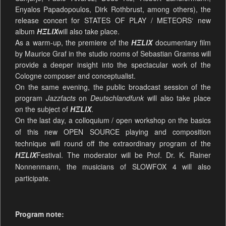
Enyalos Papadopoulos, Dirk Rothbrust, among others), the
release concert for STATES OF PLAY / METEORS‘ new
album
HΞLIX
will also take place.
As a warm-up, the premiere of the
HΞLIX
documentary film
by Maurice Graf in the studio rooms of Sebastian Gramss will
provide a deeper insight into the spectacular work of the
Cologne composer and conceptualist.
On the same evening, the public broadcast session of the
program
Jazzfacts
on
Deutschlandfunk
will also take place
on the subject of
HΞLIX
.
On the last day, a colloquium / open workshop on the basics
of this new OPEN SOURCE playing and composition
technique will round off the extraordinary program of the
HΞLIX
Festival. The moderator will be Prof. Dr. K. Rainer
Nonnenmann, the musicians of SLOWFOX 4 will also
participate.
Program note: