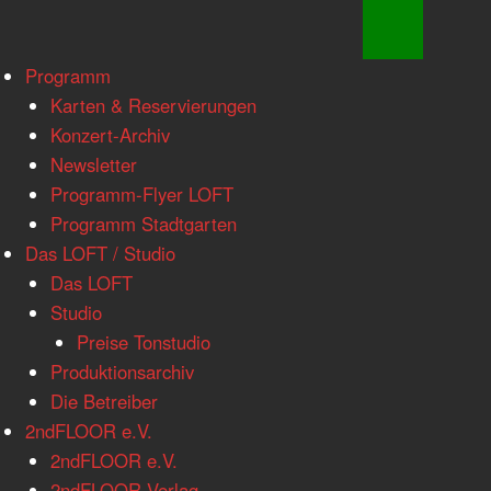
www.loftkoeln.de
Skip
Programm
site
to
Karten & Reservierungen
navigation
content
Konzert-Archiv
Newsletter
Programm-Flyer LOFT
Programm Stadtgarten
Das LOFT / Studio
Das LOFT
Studio
Preise Tonstudio
Produktionsarchiv
Die Betreiber
2ndFLOOR e.V.
2ndFLOOR e.V.
2ndFLOOR Verlag