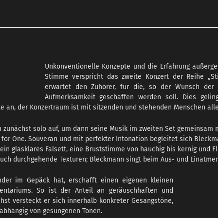
Unkonventionelle Konzepte und die Erfahrung außerg
Stimme verspricht das zweite Konzert der Reihe „St
erwartet den Zuhörer, für die, so der Wunsch de
Aufmerksamkeit geschaffen werden soll. Dies gelin
 an, der Konzertraum ist mit sitzenden und stehenden Menschen aller
n zunächst solo auf, um dann seine Musik im zweiten Set gemeinsam mi
et for One. Souverän und mit perfekter Intonation begleitet sich Blec
in glasklares Falsett, eine Bruststimme von hauchig bis kernig und Flex
ch durchgehende Texturen; Bleckmann singt beim Aus- und Einatmen
nder im Gepäck hat, erschafft einen eigenen kleinen
ntariums. So ist der Anteil an geräuschhaften und
st versteckt er sich innerhalb konkreter Gesangstöne,
unabhängig von gesungenen Tönen.