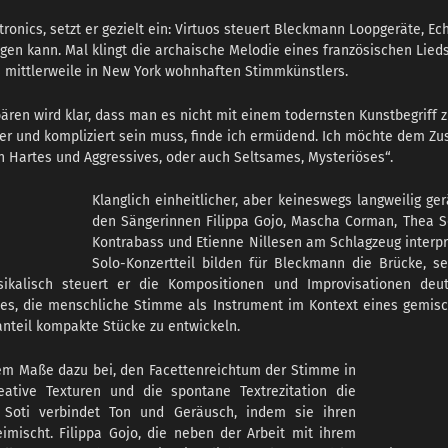
tronics, setzt er gezielt ein: Virtuos steuert Bleckmann Loopgeräte, 
gen kann. Mal klingt die archaische Melodie eines französischen Lied
 mittlerweile in New York wohnhaften Stimmkünstlers.
n wird klar, dass man es nicht mit einem todernsten Kunstbegriff zu t
wer und kompliziert sein muss, finde ich ermüdend. Ich möchte dem
h Hartes und Aggressives, oder auch Seltsames, Mysteriöses“.
Klanglich einheitlicher, aber keineswegs langweilig g
den Sängerinnen Filippa Gojo, Mascha Corman, Thea 
Kontrabass und Etienne Nillesen am Schlagzeug interp
Solo-Konzertteil bilden für Bleckmann die Brücke, s
kalisch steuert er die Kompositionen und Improvisationen deut
 es, die menschliche Stimme als Instrument im Kontext eines gemisc
teil kompakte Stücke zu entwickeln.
hem Maße dazu bei, den Facettenreichtum der Stimme in
eative Texturen und die spontane Textrezitation die
 Soti verbindet Ton und Geräusch, indem sie ihren
imischt. Filippa Gojo, die neben der Arbeit mit ihrem