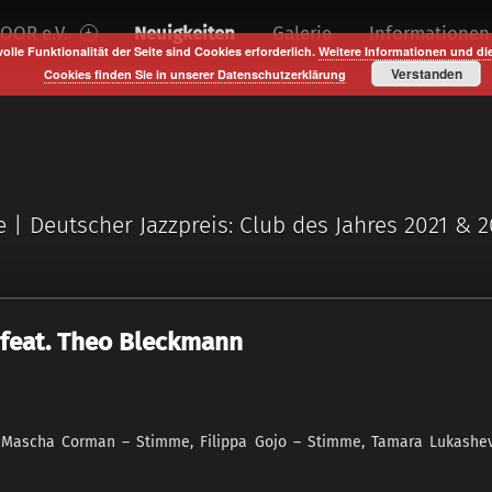
OOR e.V.
Neuigkeiten
Galerie
Informationen
volle Funktionalität der Seite sind Cookies erforderlich.
Weitere Informationen und di
Verstanden
Cookies finden Sie in unserer Datenschutzerklärung
e | Deutscher Jazzpreis: Club des Jahres 2021 & 
 feat. Theo Bleckmann
 Mascha Corman – Stimme, Filippa Gojo – Stimme, Tamara Lukashev