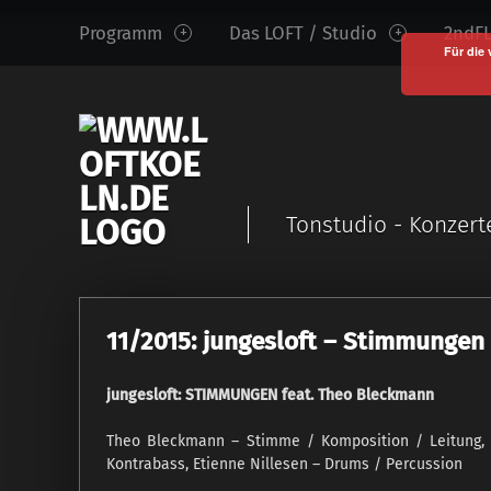
www.loftkoeln.de
S
Programm
Das LOFT / Studio
2ndFL
site
k
Für die 
navigation
i
p
t
o
c
Tonstudio - Konzert
o
n
t
e
11/2015: jungesloft – Stimmungen
n
t
jungesloft: STIMMUNGEN feat. Theo Bleckmann
Theo Bleckmann – Stimme / Komposition / Leitung,
Kontrabass, Etienne Nillesen – Drums / Percussion