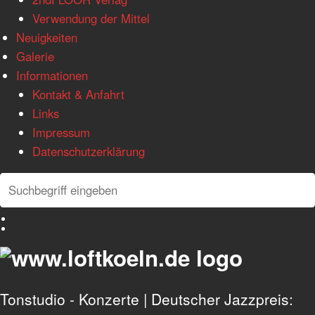
Verwendung der Mittel
Neuigkeiten
Galerie
Informationen
Kontakt & Anfahrt
Links
Impressum
Datenschutzerklärung
S
Search
e
D
a
e
E
r
u
n
t
g
c
s
l
c
i
h
h
s
h
Tonstudio - Konzerte | Deutscher Jazzpreis: