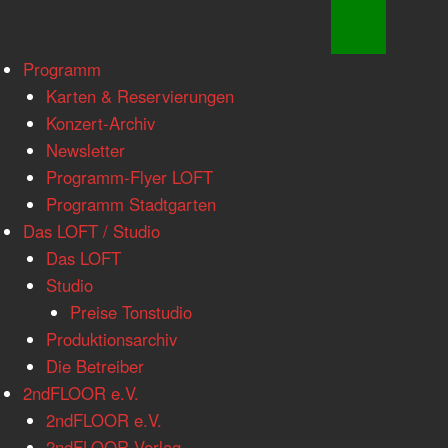
www.loftkoeln.de
S
Programm
site
k
Karten & Reservierungen
navigation
i
Konzert-Archiv
p
Newsletter
t
Programm-Flyer LOFT
o
Programm Stadtgarten
c
Das LOFT / Studio
o
Das LOFT
n
Studio
t
Preise Tonstudio
e
Produktionsarchiv
n
Die Betreiber
t
2ndFLOOR e.V.
2ndFLOOR e.V.
2ndFLOOR Verlag