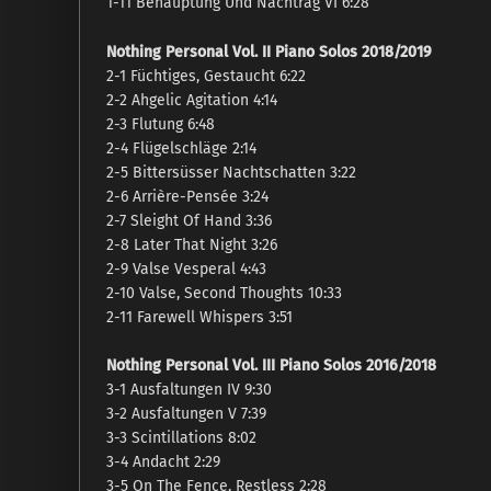
1-11 Behauptung Und Nachtrag VI 6:28
Nothing Personal Vol. II Piano Solos 2018/2019
2-1 Füchtiges, Gestaucht 6:22
2-2 Ahgelic Agitation 4:14
2-3 Flutung 6:48
2-4 Flügelschläge 2:14
2-5 Bittersüsser Nachtschatten 3:22
2-6 Arrière-Pensée 3:24
2-7 Sleight Of Hand 3:36
2-8 Later That Night 3:26
2-9 Valse Vesperal 4:43
2-10 Valse, Second Thoughts 10:33
2-11 Farewell Whispers 3:51
Nothing Personal Vol. III Piano Solos 2016/2018
3-1 Ausfaltungen IV 9:30
3-2 Ausfaltungen V 7:39
3-3 Scintillations 8:02
3-4 Andacht 2:29
3-5 On The Fence, Restless 2:28