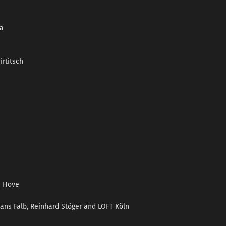
ia
rtitsch
n Hove
Hans Falb, Reinhard Stöger and LOFT Köln