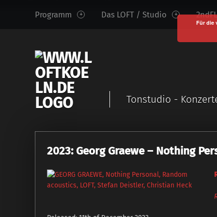
www.loftkoeln.de
S
Programm
Das LOFT / Studio
2ndFL
site
k
Für die 
navigation
i
p
t
o
c
Tonstudio - Konzert
o
n
t
e
2023: Georg Graewe – Nothing Pers
n
t