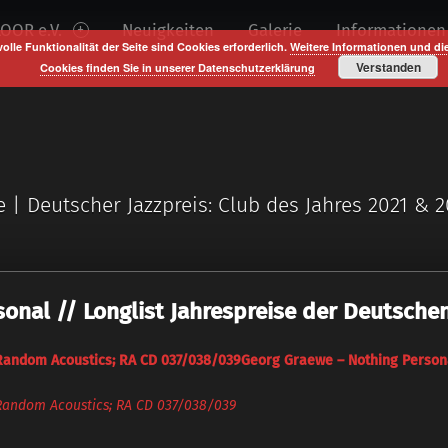
OOR e.V.
Neuigkeiten
Galerie
Informationen
volle Funktionalität der Seite sind Cookies erforderlich.
Weitere Informationen und di
Verstanden
Cookies finden Sie in unserer Datenschutzerklärung
e | Deutscher Jazzpreis: Club des Jahres 2021 & 
onal // Longlist Jahrespreise der Deutschen
Random Acoustics; RA CD 037/038/039Georg Graewe – Nothing Person
Random Acoustics; RA CD 037/038/039