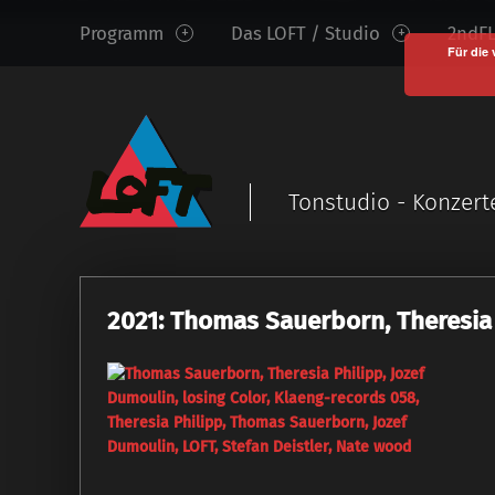
www.loftkoeln.de
S
Programm
Das LOFT / Studio
2ndFL
site
k
Für die 
navigation
i
p
t
o
c
Tonstudio - Konzert
o
n
t
e
2021: Thomas Sauerborn, Theresia 
n
t