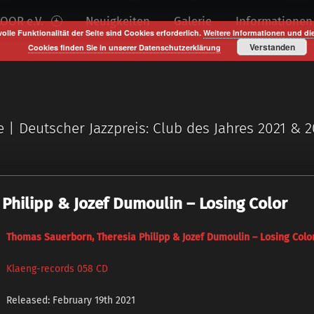
OOR e.V.
Neuigkeiten
Galerie
Informationen
volle Funktionalität der Seite sind Cookies erforderlich.
Weitere Informationen und di
Verstanden
Cookies finden Sie in unserer Datenschutzerklärung
e | Deutscher Jazzpreis: Club des Jahres 2021 & 
Philipp & Jozef Dumoulin – Losing Color
Thomas Sauerborn, Theresia Philipp & Jozef Dumoulin – Losing Colo
Klaeng-records 058 CD
Released: February 19th 2021