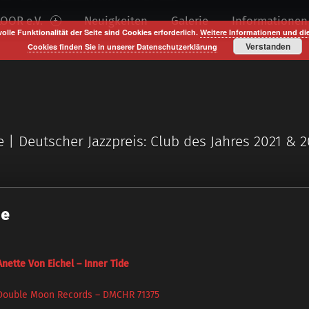
OOR e.V.
Neuigkeiten
Galerie
Informationen
volle Funktionalität der Seite sind Cookies erforderlich.
Weitere Informationen und di
Verstanden
Cookies finden Sie in unserer Datenschutzerklärung
e | Deutscher Jazzpreis: Club des Jahres 2021 & 
de
Anette Von Eichel – Inner Tide
Double Moon Records – DMCHR 71375