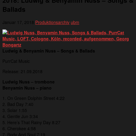
2018: Ludwig & Benyamin Nuss – Songs &
Ballads
Januar 17, 2018
Produktionsarchiv
ubm
Ludwig & Benyamin Nuss – Songs & Ballads
PurrCat Music
Release: 21.09.2018
Ludwig Nuss – trombone
Benyamin Nuss – piano
1. On Green Dolphin Street 4:22
2. Bad Day 7:40
3. Solar 1:55
4. Gentle Jun 3:34
5. Here’s That Rainy Day 8:27
6. Cherokee 4:58
7. Body And Soul 7:19