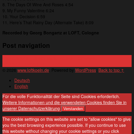
8. The Days Of Wine And Roses 4:54
9. My Funny Valentine 6:24
10. Your Decision 6:59
11. Here’s That Rainy Day (Alternate Take) 8:09
Recorded by Georg Bongartz at LOFT, Cologne
Post navigation
Previous
2018: Hübsch Martel Zoubek ‎- Otherwise
Next
2018: District Five – Decoy
© 2026
www.loftkoeln.de
. Powered by
WordPress
.
Back to top ↑
Deutsch
English
Für die volle Funktionalität der Seite sind Cookies erforderlich.
Weitere Informationen und die verwendeten Cookies finden Sie in
unserer Datenschutzerklärung
Verstanden
The cookie settings on this website are set to "allow cookies" to give
you the best browsing experience possible. If you continue to use
this website without changing your cookie settings or you click