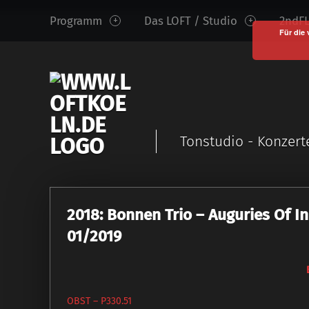
www.loftkoeln.de
S
Programm
Das LOFT / Studio
2ndFL
site
k
Für die 
navigation
i
p
t
o
c
Tonstudio - Konzert
o
n
t
e
2018: Bonnen Trio – Auguries Of In
n
t
01/2019
OBST ‎– P330.51