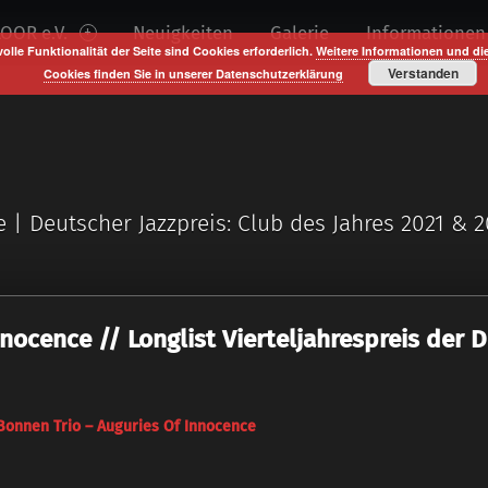
OOR e.V.
Neuigkeiten
Galerie
Informationen
volle Funktionalität der Seite sind Cookies erforderlich.
Weitere Informationen und di
Verstanden
Cookies finden Sie in unserer Datenschutzerklärung
e | Deutscher Jazzpreis: Club des Jahres 2021 & 
nocence // Longlist Vierteljahrespreis der 
Bonnen Trio – Auguries Of Innocence