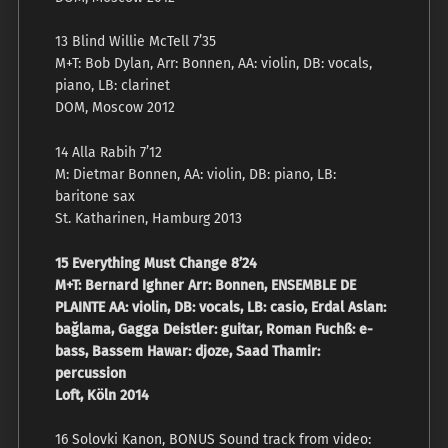
13 Blind Willie McTell 7’35
M+T: Bob Dylan, Arr: Bonnen, AA: violin, DB: vocals,
piano, LB: clarinet
DOM, Moscow 2012
14 Alla Rabih 7’12
M: Dietmar Bonnen, AA: violin, DB: piano, LB:
baritone sax
St. Katharinen, Hamburg 2013
15 Everything Must Change 8’24
M+T: Bernard Ighner Arr: Bonnen, ENSEMBLE DE
PLAINTE AA: violin, DB: vocals, LB: casio, Erdal Aslan:
bağlama, Gagga Deistler: guitar, Roman Fuchß: e-
bass, Bassem Hawar: djoze, Saad Thamir:
percussion
Loft, Köln 2014
16 Solovki Kanon, BONUS Sound track from video: