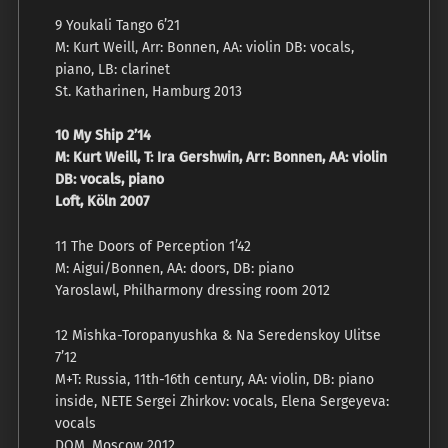
9 Youkali Tango 6’21
M: Kurt Weill, Arr: Bonnen, AA: violin DB: vocals,
piano, LB: clarinet
St. Katharinen, Hamburg 2013
10 My Ship 2’14
M: Kurt Weill, T: Ira Gershwin, Arr: Bonnen, AA: violin
DB: vocals, piano
Loft, Köln 2007
11 The Doors of Perception 1’42
M: Aigui/Bonnen, AA: doors, DB: piano
Yaroslawl, Philharmony dressing room 2012
12 Mishka-Toropanyushka & Na Seredenskoy Ulitse
7’12
M+T: Russia, 11th-16th century, AA: violin, DB: piano
inside, NETE Sergei Zhirkov: vocals, Elena Sergeyeva:
vocals
DOM, Moscow 2012