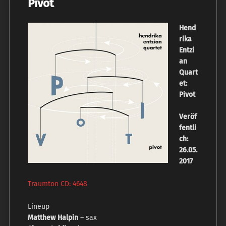
Pivot
Hend
rika
Entzi
an
Quart
et:
Pivot
Veröf
fentli
ch:
26.05.
2017
Traumton CD: 4648
Lineup
Matthew Halpin
– sax