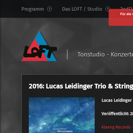
www.loftkoeln.de
S
Programm
Das LOFT / Studio
2ndFL
site
k
Für die 
navigation
i
p
t
o
c
Tonstudio - Konzert
o
n
t
e
2016: Lucas Leidinger Trio & Strin
n
t
Lucas Leidinger 
Veröffentlicht: 
Klaeng Records 