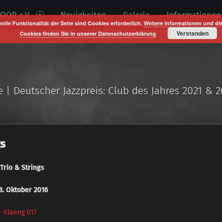
OOR e.V.
Neuigkeiten
Galerie
Informationen
volle Funktionalität der Seite sind Cookies erforderlich.
Weitere Informationen und di
Verstanden
Cookies finden Sie in unserer Datenschutzerklärung
e | Deutscher Jazzpreis: Club des Jahres 2021 & 
gs
Trio & Strings
28. Oktober 2016
– Klaeng 017