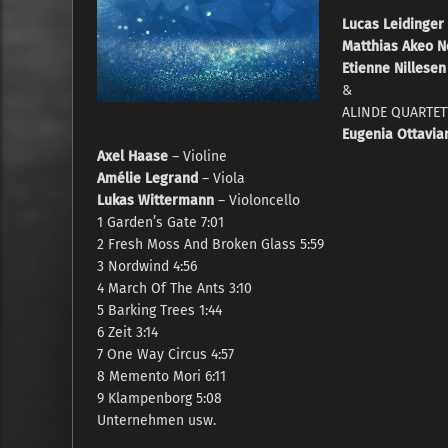
Lucas Leidinger
Matthias Akeo 
Etienne Nillesen
&
ALINDE QUARTET
Eugenia Ottavia
Axel Haase
– Violine
Amélie Legrand
– Viola
Lukas Wittermann
– Violoncello
1 Garden’s Gate 7:01
2 Fresh Moss And Broken Glass 5:59
3 Nordwind 4:56
4 March Of The Ants 3:10
5 Barking Trees 1:44
6 Zeit 3:14
7 One Way Circus 4:57
8 Memento Mori 6:11
9 Klampenborg 5:08
Unternehmen usw.