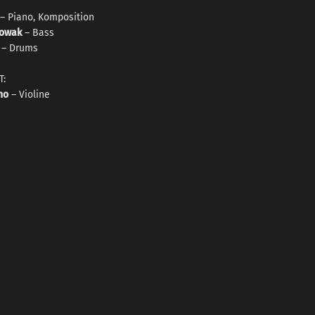
– Piano, Komposition
Nowak
– Bass
– Drums
T:
no
– Violine