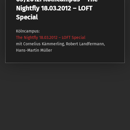
Nightfly 18.03.2012 – LOFT
Special
Kölncampus:
The Nightfly 18.03.2012 – LOFT Special
mit Cornelius Kämmerling, Robert Landfermann,
Hans-Martin Müller
P
o
s
t
n
a
v
i