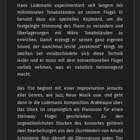
Hans Lüdemann experimentiert seit langem mit
mikrotonalen Tonabständen an seinem Flügel. Er
benutzt dazu ein spezielles Keyboard, um die
festgelegte Stimmung des Piano zu verändern und
Überlagerungen mit Mikro Tonabständen zu
erreichen. Damit erzeugt er seinen ganz eigenen
Sound, der manchmal leicht „verstimmt“ klingt. Im
zweiten Set verabschiedete sich diese Technik
leider und er muss mit dem konventionellen Flügel
vorlieb nehmen, was er natürlich hervorragend
macht.
Das Trio beginnt mit einer Improvisation jenseits
aller Genres, wie Jazz, Neue Musik usw. und geht
Arabesque
dann in die Lüdemann Komposition
über.
Das Stück ist ursprünglich als Pianosolo für einen
Steinway Flügel geschrieben. Zu den
ungewöhnlichsten Stücken des Konzertes gehören
Gurre
liedern
zwei Bearbeitungen aus den
von Arnold
Nun dämpft die Dämmerung jeden Ton
Schönberg: