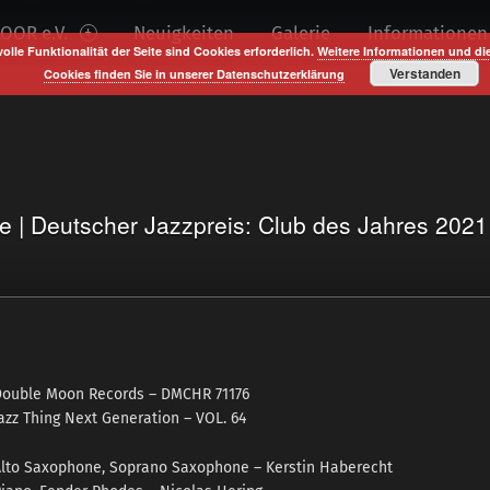
OOR e.V.
Neuigkeiten
Galerie
Informationen
volle Funktionalität der Seite sind Cookies erforderlich.
Weitere Informationen und di
Verstanden
Cookies finden Sie in unserer Datenschutzerklärung
te | Deutscher Jazzpreis: Club des Jahres 202
Do
uble Moon Records ‎– DMCHR 71176
azz Thing Next Generation – VOL. 64
lto Saxophone, Soprano Saxophone – Kerstin Haberecht