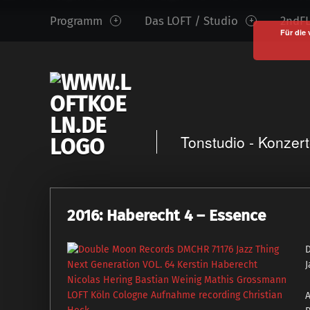
www.loftkoeln.de
S
Programm
Das LOFT / Studio
2ndFL
site
k
Für die 
navigation
i
p
t
o
c
Tonstudio - Konzer
o
n
t
e
2016: Haberecht 4 ‎– Essence
n
t
J
A