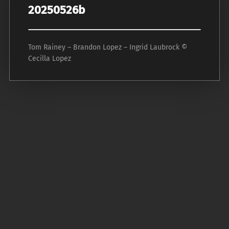
20250526b
Tom Rainey – Brandon Lopez – Ingrid Laubrock ©
Cecilla Lopez
P
o
s
t
n
a
v
i
g
a